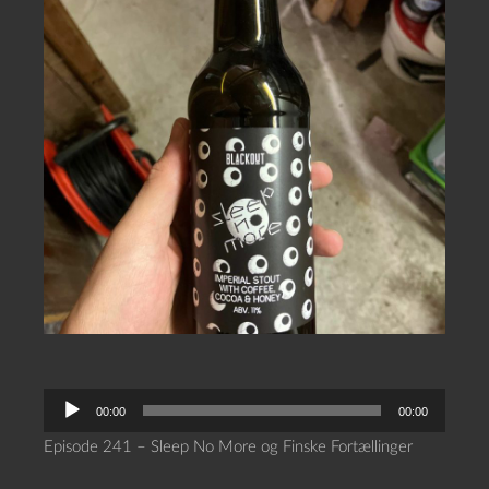
L
00:00
00:00
y
Episode 241 – Sleep No More og Finske Fortællinger
d