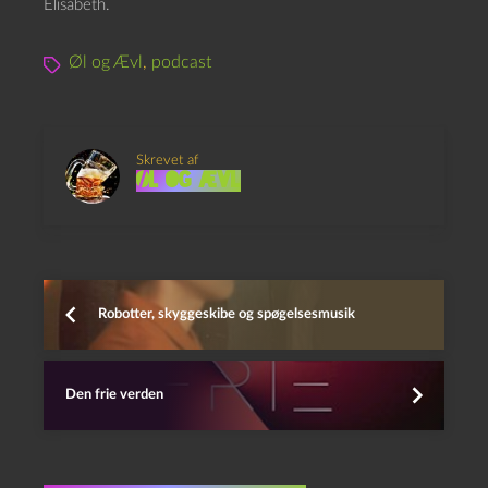
Elisabeth.
Øl og Ævl
,
podcast
Skrevet af
Øl og Ævl
Robotter, skyggeskibe og spøgelsesmusik
Den frie verden