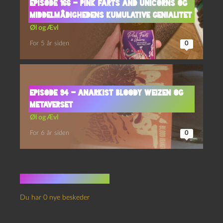
Episode 166 – Pink Farts and Unicorns og
middelmådighedens kumulative genialitet
Øl og Ævl
For 5 år siden
0
Episode 94 – Anarkist Bloody Weizen og
Metaverset
Øl og Ævl
For 6 år siden
0
Ingen kommentarer
Du har 0 nye beskeder