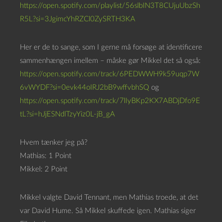
https://open.spotify.com/playlist/56slbIN3T8CUjuUbzSh
R5L?si=3JgimcYhRZCl0ZySRTH3KA
Her er de to sange, som I gerne må forsøge at identificere
sammenhængen imellem – måske gør Mikkel det så også:
https://open.spotify.com/track/6PEDWWH9k59uqp7W
6vWYDF?si=0evk44oIRJ2bB9wffvbhSQ
og
https://open.spotify.com/track/7lIyBKp2KX7ABDjDfo9E
tL?si=hJjESNdlTzyYiz0L-jB_gA
Hvem tænker jeg på?
Mathias: 1 Point
Mikkel: 2 Point
Mikkel valgte David Tennant, men Mathias troede, at det
var David Hume. Så Mikkel skuffede igen. Mathias siger