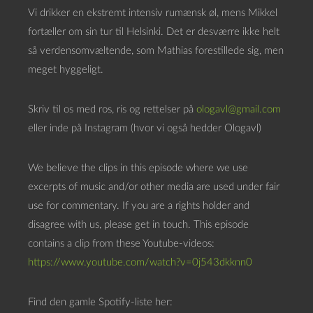
a
Vi drikker en ekstremt intensiv rumænsk øl, mens Mikkel
f
fortæller om sin tur til Helsinki. Det er desværre ikke helt
s
så verdensomvæltende, som Mathias forestillede sig, men
p
meget hyggeligt.
i
l
Skriv til os med ros, ris og rettelser på
ologavl@gmail.com
l
eller inde på Instagram (hvor vi også hedder Ologavl)
e
r
We believe the clips in this episode where we use
excerpts of music and/or other media are used under fair
use for commentary. If you are a rights holder and
disagree with us, please get in touch. This episode
contains a clip from these Youtube-videos:
https://www.youtube.com/watch?v=0j543dkknn0
Find den gamle Spotify-liste her: