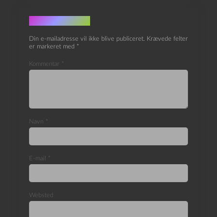
Skriv et svar
Din e-mailadresse vil ikke blive publiceret.
Krævede felter
er markeret med
*
Kommentar
*
Navn
*
E-mail
*
Websted