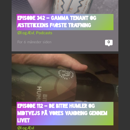
Episode 342 – Gamma Tenant og
Æstetikkens Første Træfning
Øl og Ævl
,
Podcasts
For 6 måneder siden
0
Episode 112 – De Bitre Humler og
Midtvejs på vores vandring gennem
livet
Øl og Ævl