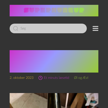
Led
efter:
Episode 241 – Sleep No
More og Finske
Fortællinger
2. oktober 2023
Et minuts læsetid
Øl og Ævl