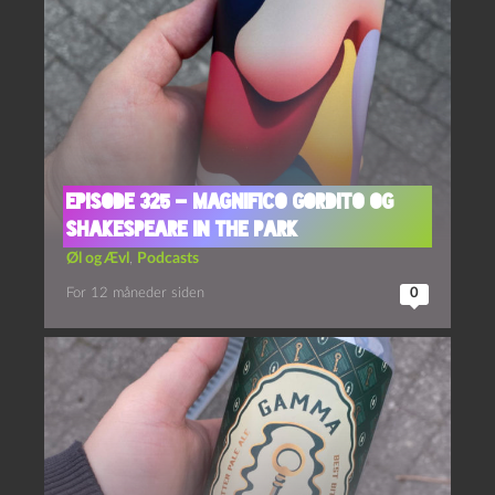
Episode 325 – Magnifico Gordito og
Shakespeare in the Park
Øl og Ævl
,
Podcasts
For 12 måneder siden
0