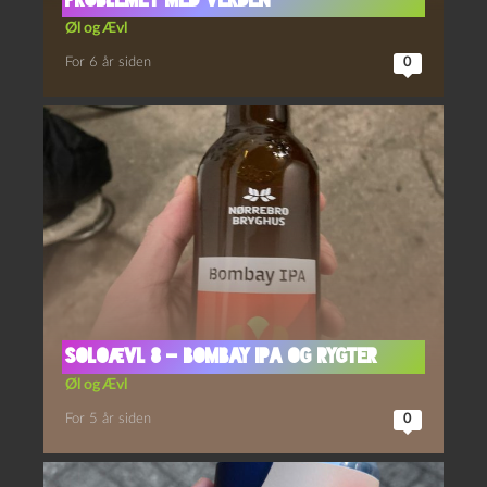
Problemet Med Verden
Øl og Ævl
For 6 år siden
0
Soloævl 8 – Bombay IPA og Rygter
Øl og Ævl
For 5 år siden
0