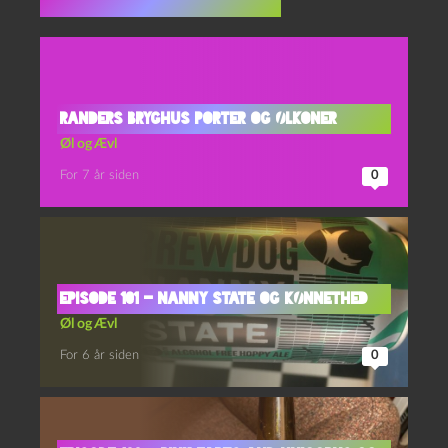
Flere indlæg i samme dur
Randers Bryghus Porter og Ølkoner
Øl og Ævl
For 7 år siden
0
Episode 101 – Nanny State og Kønnethed
Øl og Ævl
For 6 år siden
0