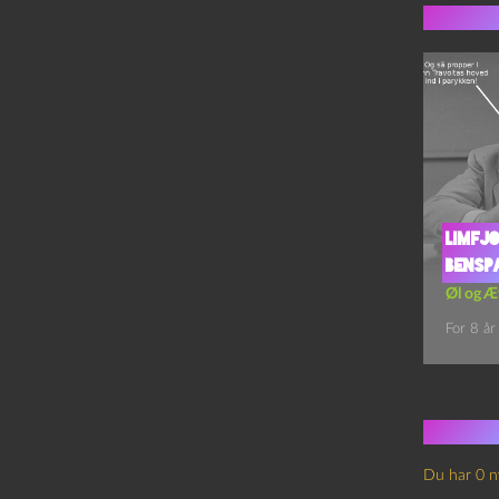
Flere 
Limfj
Bensp
Øl og Æ
For 8 år
Ingen
Du har 0 n