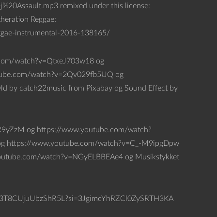
0Assault.mp3 remixed under this license:
theration Reggae:
eggae-instrumental-2016-138165/
be.com/watch?v=QtxeJ703w18 og
tube.com/watch?v=2Qv029fb5UQ og
d by catch22music from Pixabay og Sound Effect by
KR9yZzM og https://www.youtube.com/watch?
g https://www.youtube.com/watch?v=C_-M9ipgDpw
outube.com/watch?v=NGyELBBEAe4 og Musikstykket
56slbIN3T8CUjuUbzShR5L?si=3JgimcYhRZCl0ZySRTH3KA