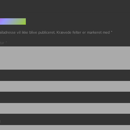
v et svar
iladresse vil ikke blive publiceret.
Krævede felter er markeret med
*
tar
*
d