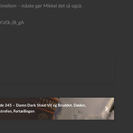
imellem – måske gør Mikkel det så også:
Yiz0L-jB_gA
de 345 – Damn Dark Stout VII og Bruddet, Døden,
trofen, Fortællingen