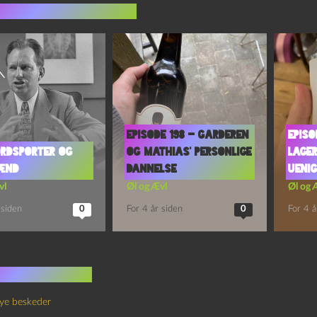
indlæg i samme dur
Episode 198 – Garderen
Episo
ordsporter og
og Mathias’ Personlige
Lage
ænd
Dannelse
Ueni
vl
Øl og Ævl
Øl og 
 siden
0
For 4 år siden
0
For 4 å
 kommentarer
ye beskeder