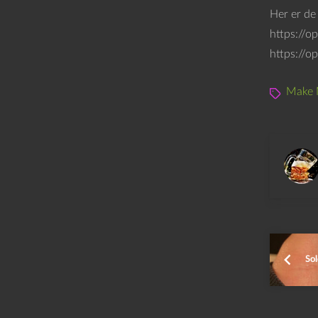
Her er de
https://
https://o
Make 
So