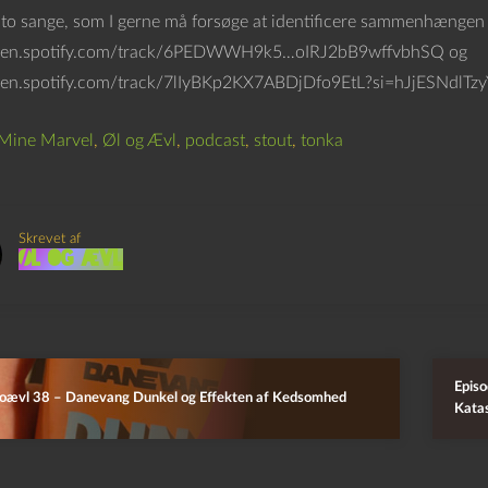
 to sange, som I gerne må forsøge at identificere sammenhængen 
open.spotify.com/track/6PEDWWH9k5…oIRJ2bB9wffvbhSQ og
pen.spotify.com/track/7lIyBKp2KX7ABDjDfo9EtL?si=hJjESNdlTzy
Mine Marvel
,
Øl og Ævl
,
podcast
,
stout
,
tonka
Skrevet af
Øl og Ævl
Episo
loævl 38 – Danevang Dunkel og Effekten af Kedsomhed
Katas