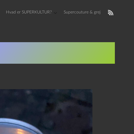
Hvad er SUPERKULTUR?
Supercouture & grej
Day og We’re In The