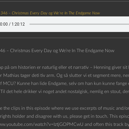
 346 – Christmas Every Day og We’re In The Endgame Now
346 – Christmas Every Day og We’re In The Endgame Now
op på om historien er naturlig eller et narrativ – Henning giver si
r Mathias tager deti tiv arm. Og så slutter vi et segment mere, 
f MCU? Kunne han lide Endgame, selv om han kun kunne fange en
 Til det hele drikker vi noget andet nostalgisk, nemlig en stout, 
e the clips in this episode where we use excerpts of music and/or
rights holder and disagree with us, please get in touch. This epi
ww.youtube.com/watch?v=IztjGOPMCwU and often this track by 