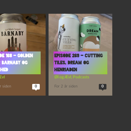
de 168 – Golden
Episode 269 – Cutting
r Barnaby og
Tiles, Dream og
ghed
Henriaden
Ævl
Øl og Ævl
,
Podcasts
r siden
0
For 2 år siden
0