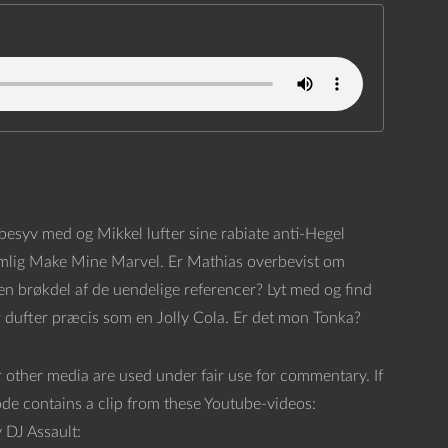
t besyv med og Mikkel lufter sine rabiate anti-Hegel
nemlig Make Mine Marvel. Er Mathias overbevist om
 brøkdel af de uendelige referencer? Lyt med og find
der dufter præcis som en Jolly Cola. Er det mon Tonka?
 other media are used under fair use for commentary. If
sode contains a clip from these Youtube-videos:
DJ Assault: