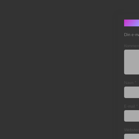
Skri
Din e-ma
Kommen
Navn
*
E-mail
*
Webste