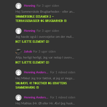
Henning
For 3 uger siden
Hej Sommerskole Brugbarheden - eller anvendeligheden - af "Øl&Ævl" er…
Sommerskole Eksamen 2 –
Terrassebasker og Brugbarhed (1)
Henning
For 3 uger siden
Jeg havde også i overvejelse om der muligvis kunne være…
det sjette element (2)
Jakob
For 3 uger siden
Ahja, herligt herligt. Jeg var netop I overvejelser om at…
det sjette element (2)
Henning Andersen
For 1 måned siden
Hej Mikkel Jeg tror faktisk, at jeg er meget enig…
Soloævl 41 Together og Kraftens
Sammenhæng (1)
Henning Andersen
For 1 måned siden
Hej Mathias (Hr. Øl eller Hr. Ævl (jeg husker ikke…