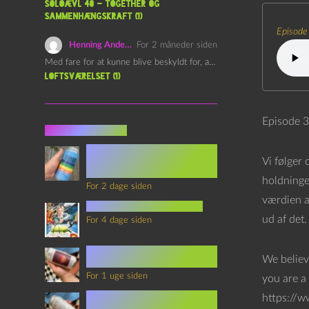
Soloævl 40 – Together og
sammenhængskraft (1)
Episode
Henning Andersen
For 2 måneder siden
Med fare for at kunne blive beskyldt for, at være…
Loftsværelset (1)
Episode 
Seneste indlæg
Episode 360 – VHS Fast
Forward og
Vi følger 
Notérgranater
holdninge
For 2 dage siden
værdien a
youtubes lyksaligheder
ud af det.
For 4 dage siden
Sommerskole Eksamen 4 –
We believ
Synth Wave og Venskab
For 1 uge siden
you are a 
Sommerskole Eksamen 3 –
https://w
Synth Wave og Solipsisme