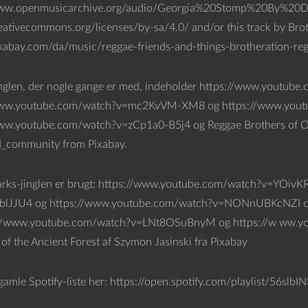
www.openmusicarchive.org/audio/Georgia%20Stomp%20By%20Dj%2
reativecommons.org/licenses/by-sa/4.0/ and/or this track by Bro
ixabay.com/da/music/reggae-friends-and-things-brotheration-r
nglen, der nogle gange er med, indeholder https://www.youtu
www.youtube.com/watch?v=mc2KvVM-XM8 og https://www.you
ww.youtube.com/watch?v=zCp1a0-B5j4 og Reggae Brothers of Ol
d_community from Pixabay.
arks-jinglen er brugt: https://www.youtube.com/watch?v=YOiv
lJJU4 og https://www.youtube.com/watch?v=NONnUBKcNZI o
://www.youtube.com/watch?v=LNt8OSuBnyM og https://w ww.y
of the Ancient Forest af Szymon Jasinski fra Pixabay
gamle Spotify-liste her: https://open.spotify.com/playlist/