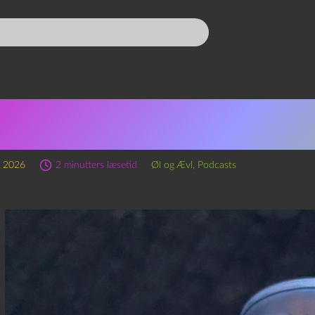
ode 346 – Christmas Every 
game Now
r 2026
2 minutters læsetid
Øl og Ævl
,
Podcasts