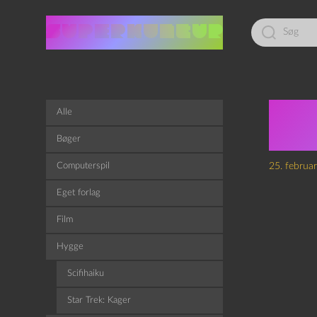
Led
efter:
Epis
Alle
End
Bøger
Computerspil
25. februa
Eget forlag
Film
Hygge
Scifihaiku
Star Trek: Kager