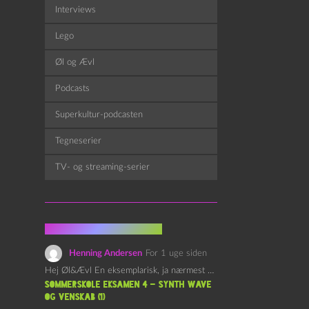
Interviews
Lego
Øl og Ævl
Podcasts
Superkultur-podcasten
Tegneserier
TV- og streaming-serier
Fra kommentarsporet
Henning Andersen
For 1 uge siden
Hej Øl&Ævl En eksemplarisk, ja nærmest yndefuld, afslutning på SOMMERSKOLEN.…
Sommerskole Eksamen 4 – Synth Wave
og Venskab (1)