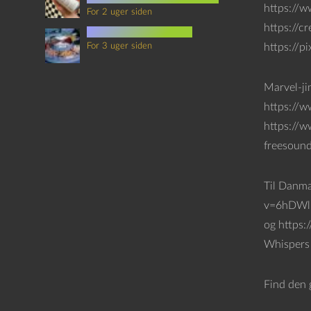
https://
For 2 uger siden
https://c
mad i science fiction
For 3 uger siden
https://p
Marvel-ji
https://
https://w
freesoun
Til Danm
v=6hDWlb
og https
Whispers 
Find den 