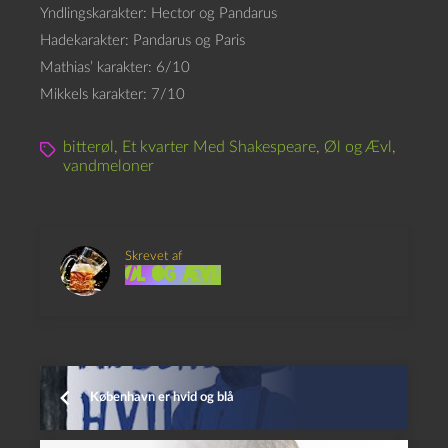
Yndlingskarakter: Hector og Pandarus
Hadekarakter: Pandarus og Paris
Mathias’ karakter: 6/10
Mikkels karakter: 7/10
bitterøl
,
Et kvarter Med Shakespeare
,
Øl og Ævl
,
vandmeloner
Skrevet af
Øl og Ævl
København er hvid og blå