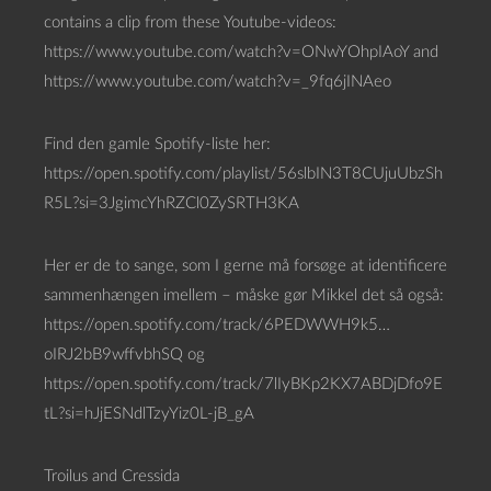
contains a clip from these Youtube-videos:
https://www.youtube.com/watch?v=ONwYOhpIAoY and
https://www.youtube.com/watch?v=_9fq6jINAeo
Find den gamle Spotify-liste her:
https://open.spotify.com/playlist/56slbIN3T8CUjuUbzSh
R5L?si=3JgimcYhRZCl0ZySRTH3KA
Her er de to sange, som I gerne må forsøge at identificere
sammenhængen imellem – måske gør Mikkel det så også:
https://open.spotify.com/track/6PEDWWH9k5…
oIRJ2bB9wffvbhSQ og
https://open.spotify.com/track/7lIyBKp2KX7ABDjDfo9E
tL?si=hJjESNdlTzyYiz0L-jB_gA
Troilus and Cressida