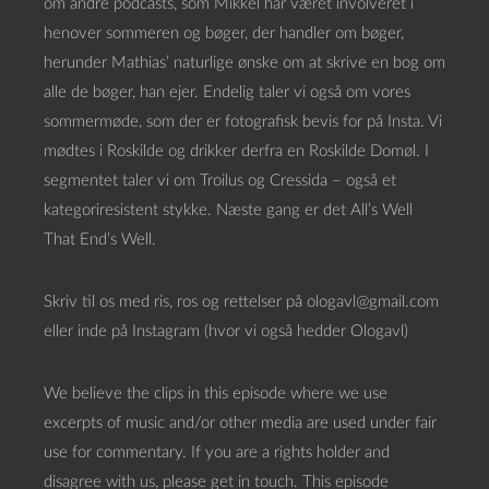
om andre podcasts, som Mikkel har været involveret i
henover sommeren og bøger, der handler om bøger,
herunder Mathias’ naturlige ønske om at skrive en bog om
alle de bøger, han ejer. Endelig taler vi også om vores
sommermøde, som der er fotografisk bevis for på Insta. Vi
mødtes i Roskilde og drikker derfra en Roskilde Domøl. I
segmentet taler vi om Troilus og Cressida – også et
kategoriresistent stykke. Næste gang er det All’s Well
That End’s Well.
Skriv til os med ris, ros og rettelser på ologavl@gmail.com
eller inde på Instagram (hvor vi også hedder Ologavl)
We believe the clips in this episode where we use
excerpts of music and/or other media are used under fair
use for commentary. If you are a rights holder and
disagree with us, please get in touch. This episode