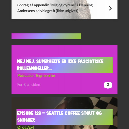
uddrag af appendix “Mig og dyrene” i Henning
Andersens selvbiografi (ikke udgivet)
Flere indlæg i samme dur
Nej nej, superhelte er ikke fascistiske
rollemodeller…
Podcasts
,
Tegneserier
For 8 år siden
3
Episode 126 – Seattle Coffee Stout og
Snobber
Øl og Ævl