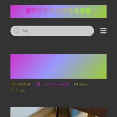
Led
efter:
Episode 279 – Roskilde
Domøl og Kategorier, Der
Smelter
30. juli 2024
Et minuts læsetid
Øl og Ævl
,
Podcasts