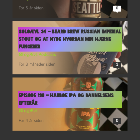
For 5 år siden
0
Soloævl 34 – Beard Brew Russian Imperial
Stout og At nyde hvordan min hjerne
fungerer
Øl og Ævl
,
Podcasts
For 8 måneder siden
1
Episode 190 – Harboe IPA og Dannelsens
Efterår
Øl og Ævl
For 4 år siden
0