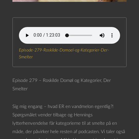
Episode-279-Roskilde-Domoel-og-Kategorier-Der-
Smelter
Episode 279 – Roskilde Domøl og Kategorier, Der
Smelter
Sig mig engang – hvad ER en vandmelon egentlig?!
Spørgsmålet vender tilbage og Hennings
lytterhenvendelse får kategorierne til at smelte på en
måde, der påvirker hele resten af podcasten. Vi taler også