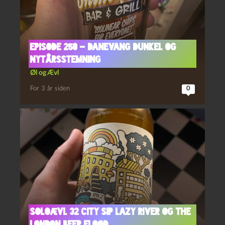
Episode 250 – Danevang Dunkel og
Nytårsstemning
Øl og Ævl
For 3 år siden
0
Soloævl 32 City Sip Lazy River og The
London Beer Flood