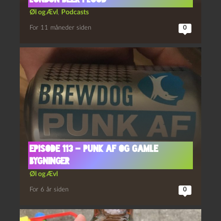
Øl og Ævl
,
Podcasts
For 11 måneder siden
0
Episode 113 – Punk AF og Gamle
Bygninger
Øl og Ævl
For 6 år siden
0