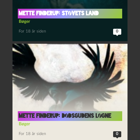
Mette Finderup: Støvets land
Bøger
For 18 år siden
0
Mette Finderup: Dødsgudens løgne
Bøger
For 18 år siden
0