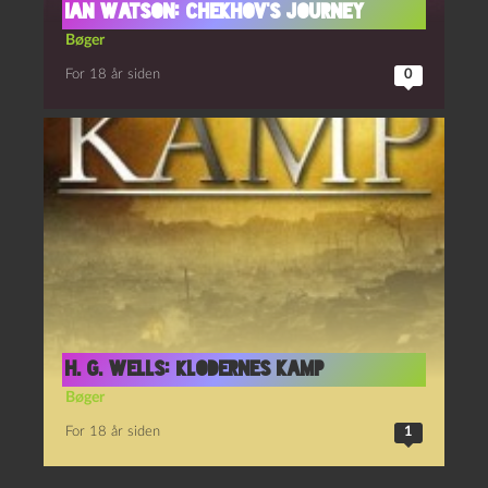
Ian Watson: Chekhov’s Journey
Bøger
For 18 år siden
0
H. G. Wells: Klodernes kamp
Bøger
For 18 år siden
1