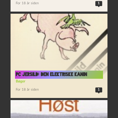
For 18 år siden
1
PC Jersild: Den elektriske kanin
Bøger
For 18 år siden
1