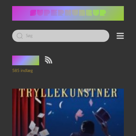
Led
efter:
Bøger
585 indlæg