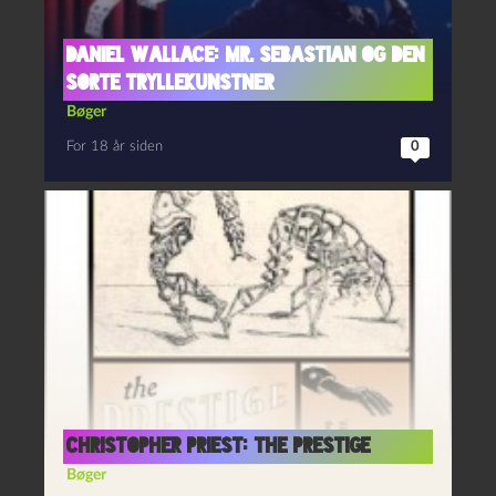
Daniel Wallace: Mr. Sebastian og den
sorte tryllekunstner
Bøger
For 18 år siden
0
Christopher Priest: The Prestige
Bøger