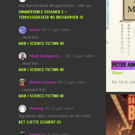
Hej Sommerskole Brugbarheden - eller anvendeligheden - af "Øl&Ævl" er…
Sommerskole Eksamen 2 –
Terrassebasker og Brugbarhed (1)
James
For 3 uger siden
… liked this!
mad i science fiction (0)
Mads Damgaard Mortensen (Å)
For 3 uger siden
… liked this!
Peter Ad
mad i science fiction (0)
Bøger
Simon Justesen
For 3 uger siden
For 18 år sid
… reposted this!
mad i science fiction (0)
Henning
For 3 uger siden
Jeg havde også i overvejelse om der muligvis kunne være…
det sjette element (2)
Jakob
For 4 uger siden