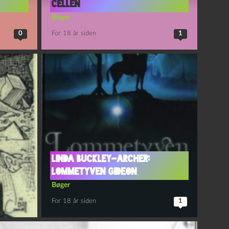
cellen
Bøger
0
For 18 år siden
1
Linda Buckley-Archer:
Lommetyven Gideon
Bøger
For 18 år siden
1