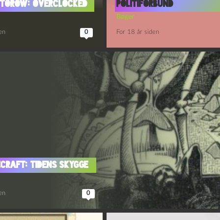
ctorow: Overclocked
politiforbund
Bøger
en
0
For 18 år siden
vecraft: Tidens skygge
en
0