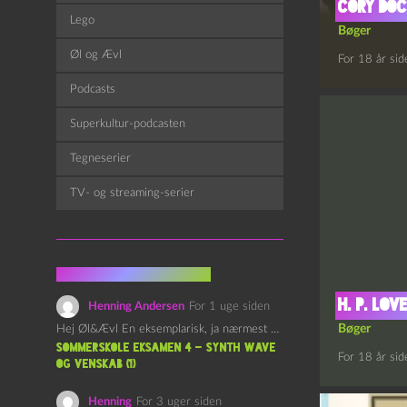
Cory Do
Lego
Bøger
Øl og Ævl
For 18 år sid
Podcasts
Superkultur-podcasten
Tegneserier
TV- og streaming-serier
Fra kommentarsporet
H. P. Lo
Henning Andersen
For 1 uge siden
Bøger
Hej Øl&Ævl En eksemplarisk, ja nærmest yndefuld, afslutning på SOMMERSKOLEN.…
Sommerskole Eksamen 4 – Synth Wave
For 18 år sid
og Venskab (1)
Henning
For 3 uger siden