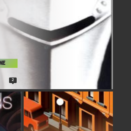
ine
2