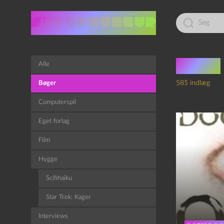
Led
efter:
Bøger
Alle
585 indlæg
Bøger
Computerspil
Eget forlag
Film
Hygge
Scifihaiku
Star Trek: Kager
Interviews