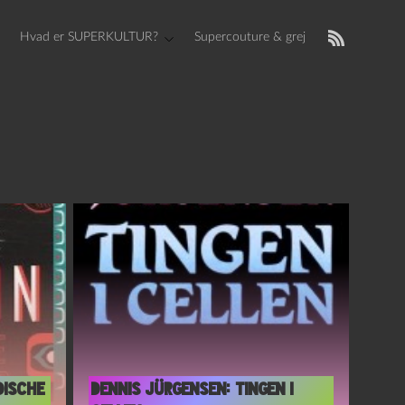
Hvad er SUPERKULTUR?
Supercouture & grej
dische
Dennis Jürgensen: Tingen i