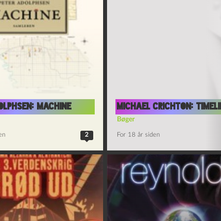
olphsen: Machine
Michael Crichton: Timel
Bøger
en
2
For 18 år siden