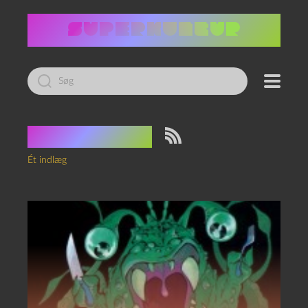
Led
efter:
Tag:
80’erne
Ét indlæg