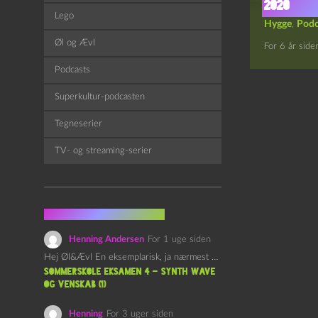
2020
Lego
Hygge
,
Podc
Øl og Ævl
For 6 år side
Podcasts
Superkultur-podcasten
Tegneserier
TV- og streaming-serier
Fra kommentarsporet
Henning Andersen
For 1 uge siden
Hej Øl&Ævl En eksemplarisk, ja nærmest yndefuld, afslutning på SOMMERSKOLEN.…
Sommerskole Eksamen 4 – Synth Wave
og Venskab (1)
Henning
For 3 uger siden