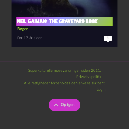
Neil Gaiman: The Graveyard Book
Bøger
For 17 år siden
1
Superkulturelle mosevandringer siden 2011.
Privatlivspolitik
Alle rettigheder forbeholdes den enkelte skribent.
Login
Op igen