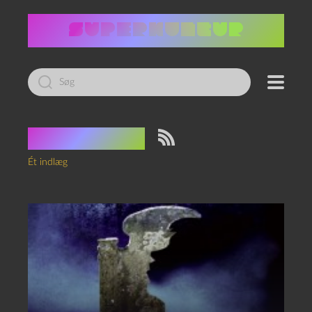
Led
efter:
Tag:
Ånder
Ét indlæg