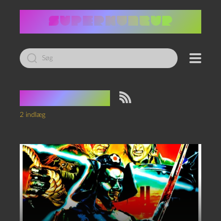
Led
efter:
Tag:
Bander
2 indlæg