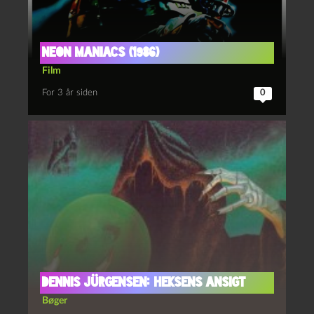
Neon Maniacs (1986)
Film
For 3 år siden
0
Dennis Jürgensen: Heksens Ansigt
Bøger