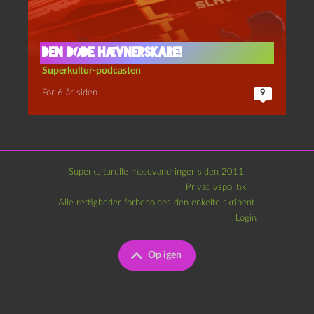
Den døde hævnerskare!
Superkultur-podcasten
For 6 år siden
9
Superkulturelle mosevandringer siden 2011.
Privatlivspolitik
Alle rettigheder forbeholdes den enkelte skribent.
Login
Op igen