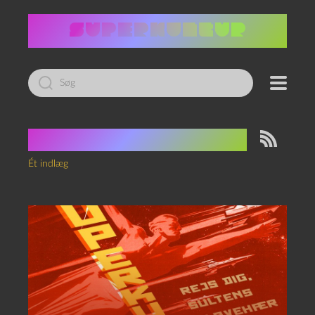
Led
efter:
Tag:
Blood Quantum
Ét indlæg