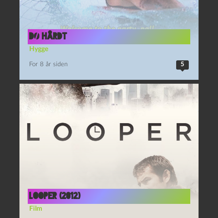
Dø hårdt
Hygge
For 8 år siden
5
Looper (2012)
Film