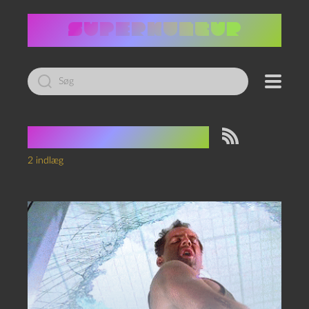
Led
efter:
Tag:
Bruce Willis
2 indlæg