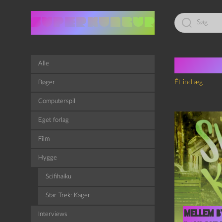
Led
efter:
Tag:
C
Alle
Ét indlæg
Bøger
Computerspil
Eget forlag
Film
Hygge
Scifihaiku
Star Trek: Kager
Mellem 
Interviews