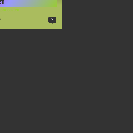
et
-podcasten
n
2