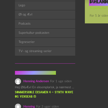
bøhland
Lego
Superkultur
Øl og Ævl
For 5 år side
Podcasts
Superkultur-podcasten
Tegneserier
TV- og streaming-serier
Fra kommentarsporet
Henning Andersen
For 1 uge siden
Hej Øl&Ævl En eksemplarisk, ja nærmest yndefuld, afslutning på SOMMERSKOLEN.…
Sommerskole Eksamen 4 – Synth Wave
og Venskab (1)
Henning
For 3 uger siden