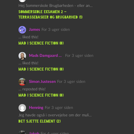
Hej Sommerskole Brugbarheden - eller anvendeligheden - af "Øl&Ævl" er…
Sommerskole Eksamen 2 –
Terrassebasker og Brugbarhed (1)
James
For 3 uger siden
… liked this!
mad i science fiction (0)
Mads Damgaard Mortensen (Å)
For 3 uger siden
… liked this!
mad i science fiction (0)
Simon Justesen
For 3 uger siden
… reposted this!
mad i science fiction (0)
Henning
For 3 uger siden
Jeg havde også i overvejelse om der muligvis kunne være…
det sjette element (2)
Jakob
For 4 uger siden