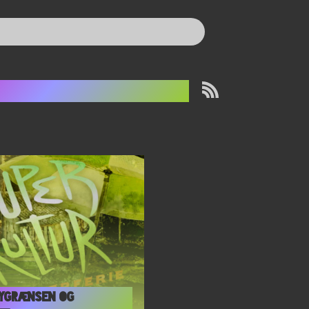
abin in the woods
bygrænsen og