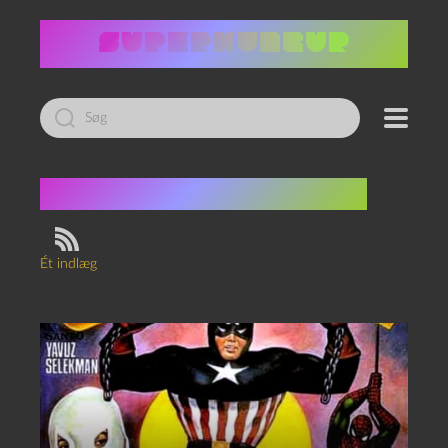
Led
efter:
Tag:
Captain America
Ét indlæg