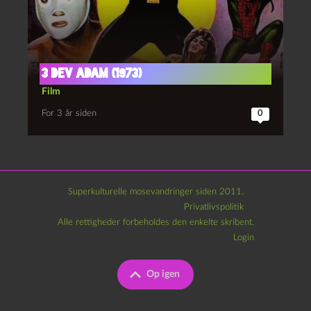
3 dev Adam (1973)
Film
For 3 år siden
0
Superkulturelle mosevandringer siden 2011.
Privatlivspolitik
Alle rettigheder forbeholdes den enkelte skribent.
Login
Op igen