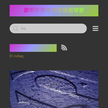
Led
efter:
Tag:
Conduit
Ét indlæg