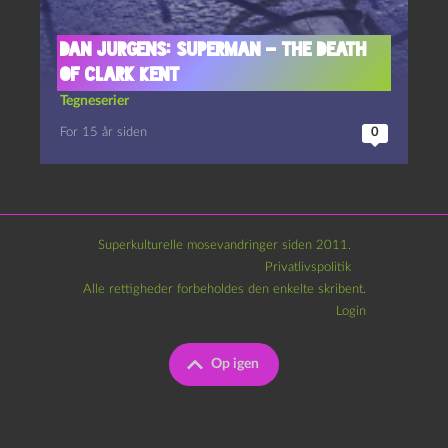
Dan Jurgens: Superman – The Death
of Clark Kent
Tegneserier
For 15 år siden
0
Superkulturelle mosevandringer siden 2011.
Privatlivspolitik
Alle rettigheder forbeholdes den enkelte skribent.
Login
Op igen