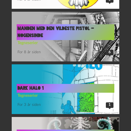
Manden med den vildeste pistol –
nogensinde
Tegneserier
For 8 år siden
6
Dark Halo 1
Tegneserier
For 3 år siden
1