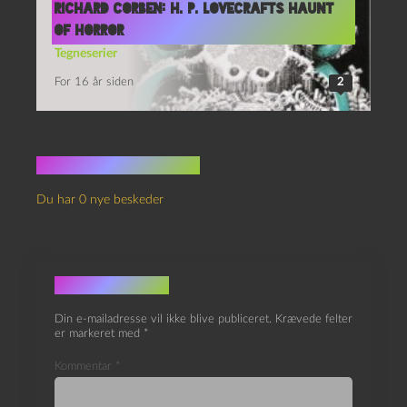
Richard Corben: H. P. Lovecrafts Haunt
of Horror
Tegneserier
For 16 år siden
2
Ingen kommentarer
Du har 0 nye beskeder
Skriv et svar
Din e-mailadresse vil ikke blive publiceret.
Krævede felter
er markeret med
*
Kommentar
*