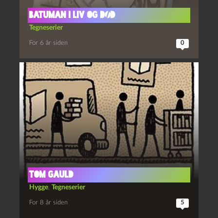
Batuman i liv og død
Tegneserier
For 6 år siden
0
Tom Gauld
Hygge
,
Tegneserier
For 8 år siden
5