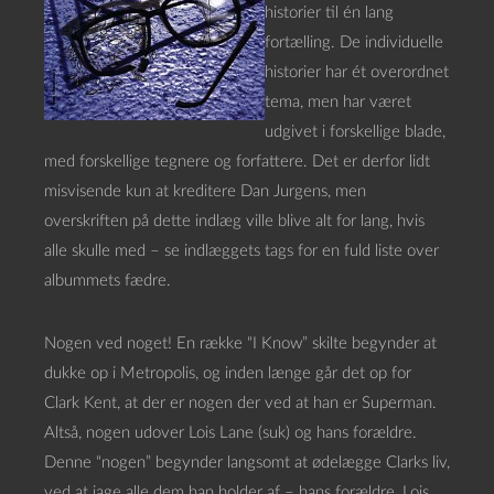
historier til én lang
fortælling. De individuelle
historier har ét overordnet
tema, men har været
udgivet i forskellige blade,
med forskellige tegnere og forfattere. Det er derfor lidt
misvisende kun at kreditere Dan Jurgens, men
overskriften på dette indlæg ville blive alt for lang, hvis
alle skulle med – se indlæggets tags for en fuld liste over
albummets fædre.
Nogen ved noget! En række “I Know” skilte begynder at
dukke op i Metropolis, og inden længe går det op for
Clark Kent, at der er nogen der ved at han er Superman.
Altså, nogen udover Lois Lane (suk) og hans forældre.
Denne “nogen” begynder langsomt at ødelægge Clarks liv,
ved at jage alle dem han holder af – hans forældre, Lois