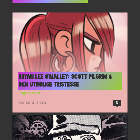
Flere indlæg i samme dur
Bryan Lee O’Malley: Scott Pilgrim &
den utrolige tristesse
Tegneserier
For 16 år siden
0