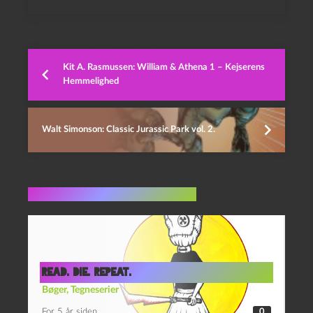
Kit A. Rasmussen: William & Athena 1 – Kejserens
Hemmelighed
Walt Simonson: Classic Jurassic Park vol. 2.
Flere indlæg i samme dur
Read. Die. Repeat.
Bøger
,
Tegneserier
For 5 år siden
0