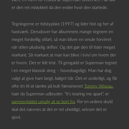
er den ret mislykket da den ender hvor den startede.
Tegningerne er tidstypiske (1997) og lider hist og her af
hastværk. Derudover har albummets mange tegnere en
meget forskellig stilart, så man bliver en smule forvirret
når stilen pludselig skifter. Og det gør den til tider meget
markant. Så markant at man kan blive i tvivl om hvem der
er hvem. Det er lidt trist. Til gengæld er Superman tegnet
i en meget klassisk streg – hovedsageligt. Man har dog
valgt at give ham langt, bølget hår. Det er underligt, og får
ofte én til at tænke på kult-fænomenet
Tommy Wiseau.
Især da Superman udbryder: “It’s tearing me apart”, er
sammenfaldet umulig at se bort fra
. For en ordens skyld
skal det nævnes at det er ret uheldigt, selvom det er
sjovt.