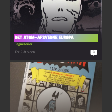
Det Atom-afsvedne Europa
Tegneserier
For 2 år siden
3