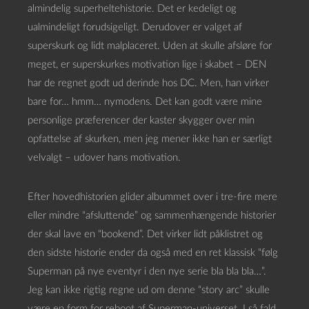
almindelig superheltehistorie. Det er kedeligt og
ualmindeligt forudsigeligt. Derudover er valget af
superskurk og lidt malplaceret. Uden at skulle afsløre for
meget, er superskurkes motivation lige i skabet – DEN
har de regnet godt ud derinde hos DC. Men, han virker
bare for… hmm… nymodens. Det kan godt være mine
personlige præferencer der kaster skygger over min
opfattelse af skurken, men jeg mener ikke han er særligt
velvalgt – udover hans motivation.
Efter hovedhistorien glider albummet over i tre-fire mere
eller mindre “afsluttende” og sammenhængende historier
der skal lave en “bookend”. Det virker lidt påklistret og
den sidste historie ender da også med en ret klassisk “følg
Superman på nye eventyr i den nye serie bla bla bla…”.
Jeg kan ikke rigtig regne ud om denne “story arc” skulle
være en form for reboot af Superman-universet. I så fald