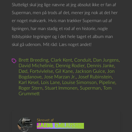
Slutteligt skal jeg lige nævne at jeg absolut ikke er fan af
Superman, men på trods af det, mener jeg nok at det her
er noget makværk. Hvis man trækker Superman ud af
ligningen, har man stadig et rod af en historie, nogle
tidstypiske tegninger og i det hele taget et album man
skal gå udenom. Mit råd: Læs noget andet!
Brett Breeding
,
Clark Kent
,
Conduit
,
Dan Jurgens
,
David Michelinie
,
Dennig Rodier
,
Dennis Janke
,
Død
,
Fortvivlelse
,
Gil Kane
,
Jackson Guice
,
Jon
Bogdanove
,
Jose Marzan Jr.
,
Josef Rubinstein
,
Karl Kesel
,
Lois Lane
,
Louise Simonson
,
Pipeline
,
Roger Stern
,
Stuart Immonen
,
Superman
,
Tom
Grummett
Skrevet af
Jakob Emiliussen