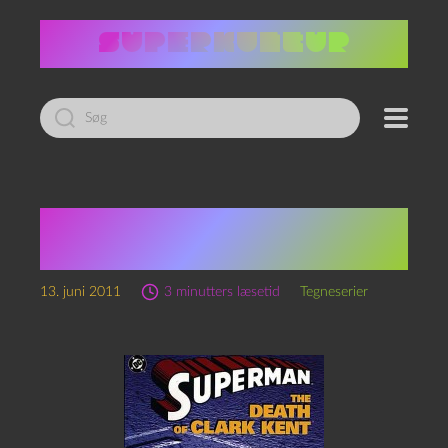
Led
efter:
Dan Jurgens: Superman –
The Death of Clark Kent
13. juni 2011
3 minutters læsetid
Tegneserier