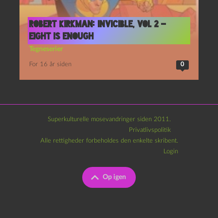
Robert Kirkman: Invicible, vol 2 –
Eight is enough
Tegneserier
For 16 år siden
0
Superkulturelle mosevandringer siden 2011.
Privatlivspolitik
Alle rettigheder forbeholdes den enkelte skribent.
Login
Op igen