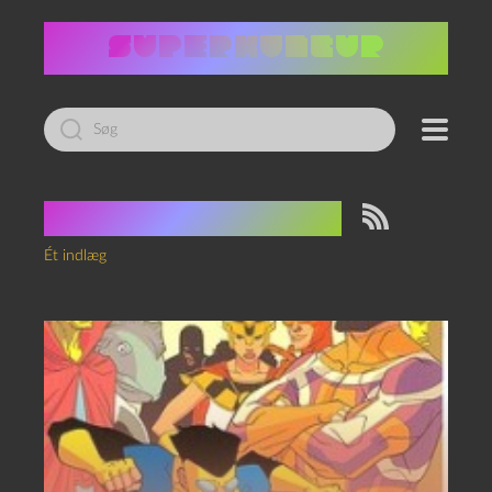
Led
efter:
Tag:
Cory Walker
Ét indlæg