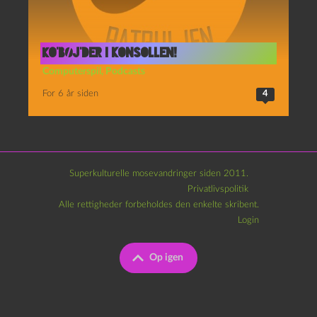
Ko’bøj’der i konsollen!
Computerspil
,
Podcasts
For 6 år siden
4
Superkulturelle mosevandringer siden 2011.
Privatlivspolitik
Alle rettigheder forbeholdes den enkelte skribent.
Login
Op igen