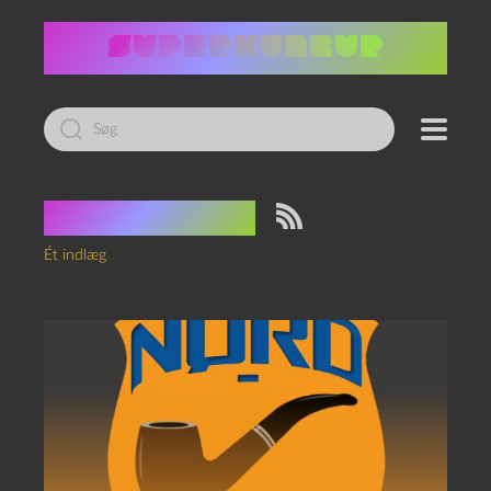
Led
efter:
Tag:
cowboy
Ét indlæg