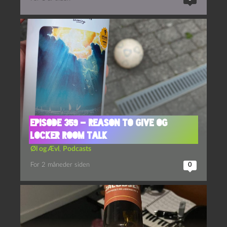
Episode 359 – Reason to Give og
Locker Room Talk
Øl og Ævl
,
Podcasts
For 2 måneder siden
0