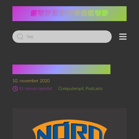
Led
efter:
Ko’bøj’der i konsollen!
10. november 2020
Et minuts læsetid
Computerspil
,
Podcasts