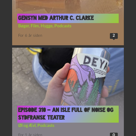
Gensyn med Arthur C. Clarke
Bøger
,
Film
,
Hygge
,
Podcasts
For 6 år siden
2
Episode 310 – An Isle Full of Noise og
Sydfransk Teater
Øl og Ævl
,
Podcasts
For 1 år siden
0