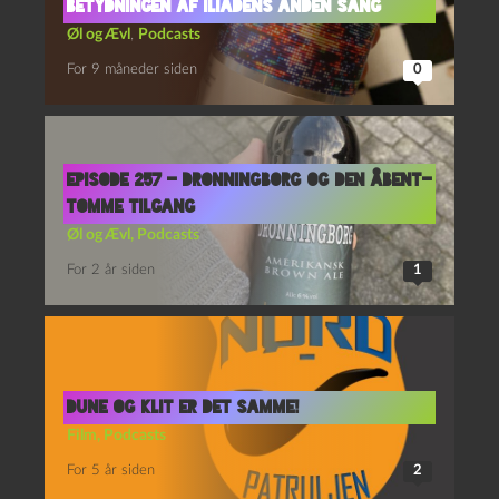
Betydningen af Iliadens Anden Sang
Øl og Ævl
,
Podcasts
For 9 måneder siden
0
Episode 257 – Dronningborg og Den Åbent-
Tomme Tilgang
Øl og Ævl
,
Podcasts
For 2 år siden
1
Dune og Klit er det samme!
Film
,
Podcasts
For 5 år siden
2