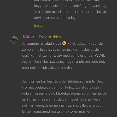
begynde at tælle “min broder” og “ildvand” og
“den hvide mand”, med mindre man ønsker at
udvikle en seriøs drikkeleg.
Besvar
JAkob
For 6 år siden
Ja, zombier er altid sjove
På et tidspunkt var der
zombier i alle spil. Jeg synes jeg kan huske, at der
også kom et Call of Duty med zombier under WWII.
Jeg er ikke sikker på, at jeg nogensinde prøvede det,
men det fik vidst ok anmeldelser.
Jeg tror jeg har læst to sider Blueberry i mit liv. Jeg
tror jeg opdagede dem for tidligt. De stod vidst i
voksenkasserne på biblioteket dengang, og jeg havde
en fornemmelse af, at de var meget voksne. Men,
det kan være, at en gennemlæsning ville være god!
Er der noget med nostalgi-faktoren måske?