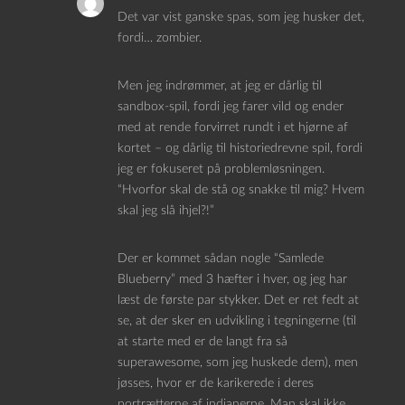
Det var vist ganske spas, som jeg husker det,
fordi… zombier.
Men jeg indrømmer, at jeg er dårlig til
sandbox-spil, fordi jeg farer vild og ender
med at rende forvirret rundt i et hjørne af
kortet – og dårlig til historiedrevne spil, fordi
jeg er fokuseret på problemløsningen.
“Hvorfor skal de stå og snakke til mig? Hvem
skal jeg slå ihjel?!”
Der er kommet sådan nogle “Samlede
Blueberry” med 3 hæfter i hver, og jeg har
læst de første par stykker. Det er ret fedt at
se, at der sker en udvikling i tegningerne (til
at starte med er de langt fra så
superawesome, som jeg huskede dem), men
jøsses, hvor er de karikerede i deres
portrætterne af indianerne. Man skal ikke