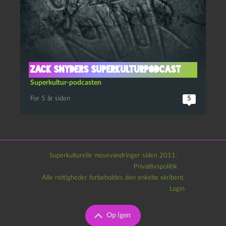
Zack Snyders Superkulturpodcast
Superkultur-podcasten
For 5 år siden
5
Superkulturelle mosevandringer siden 2011.
Privatlivspolitik
Alle rettigheder forbeholdes den enkelte skribent.
Login
Op igen