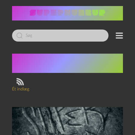
Led
efter:
Tag:
Dawn of the Dead
(remake)
Ét indlæg