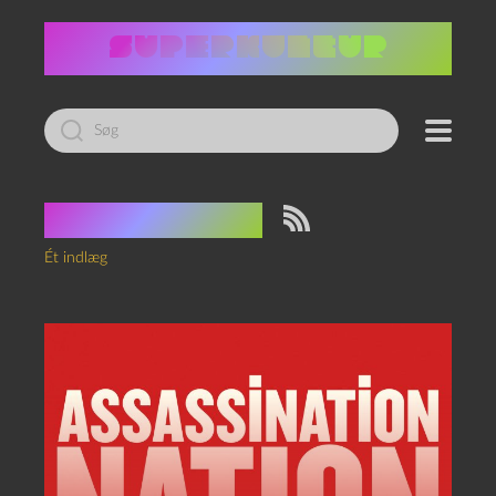
Led
efter:
Tag:
doxxing
Ét indlæg