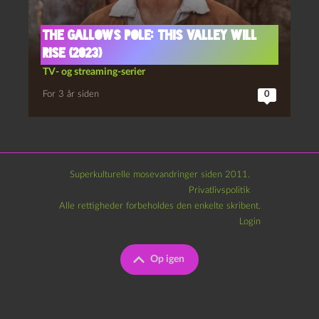
The gallows pole: This valley will
rise (2023)
TV- og streaming-serier
For 3 år siden
0
Superkulturelle mosevandringer siden 2011.
Privatlivspolitik
Alle rettigheder forbeholdes den enkelte skribent.
Login
Op igen