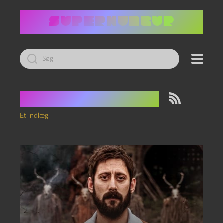
Led
efter:
Tag:
falskmønteri
Ét indlæg