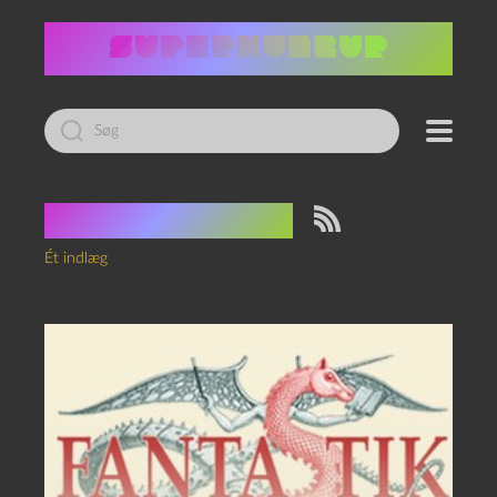
Led
efter:
Tag:
Fantastik
Ét indlæg