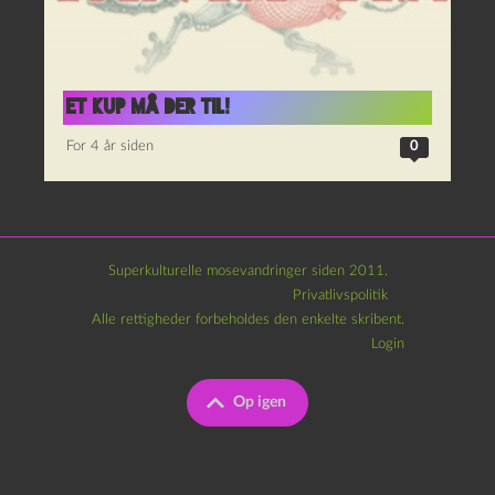
Et kup må der til!
For 4 år siden
0
Superkulturelle mosevandringer siden 2011.
Privatlivspolitik
Alle rettigheder forbeholdes den enkelte skribent.
Login
Op igen