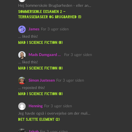
Hej Sommerskole Brugbarheden - eller anvendeligheden - af "Øl&Ævl" er…
Sommerskole Eksamen 2 –
Terrassebasker og Brugbarhed (1)
James
For 3 uger siden
… liked this!
mad i science fiction (0)
Mads Damgaard Mortensen (Å)
For 3 uger siden
… liked this!
mad i science fiction (0)
Simon Justesen
For 3 uger siden
… reposted this!
mad i science fiction (0)
Henning
For 3 uger siden
Jeg havde også i overvejelse om der muligvis kunne være…
det sjette element (2)
Jakob
For 3 uger siden