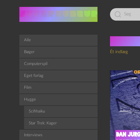
Led
efter:
Tag:
F
Alle
Ét indlæg
Bøger
Computerspil
Eget forlag
Film
Hygge
Scifihaiku
Star Trek: Kager
Dan Jurg
Interviews