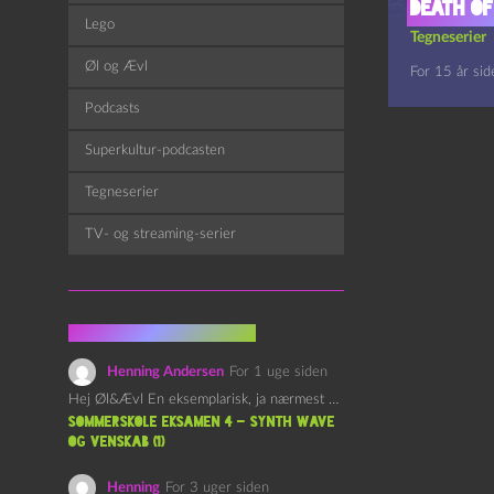
Death of
Lego
Tegneserier
Øl og Ævl
For 15 år sid
Podcasts
Superkultur-podcasten
Tegneserier
TV- og streaming-serier
Fra kommentarsporet
Henning Andersen
For 1 uge siden
Hej Øl&Ævl En eksemplarisk, ja nærmest yndefuld, afslutning på SOMMERSKOLEN.…
Sommerskole Eksamen 4 – Synth Wave
og Venskab (1)
Henning
For 3 uger siden