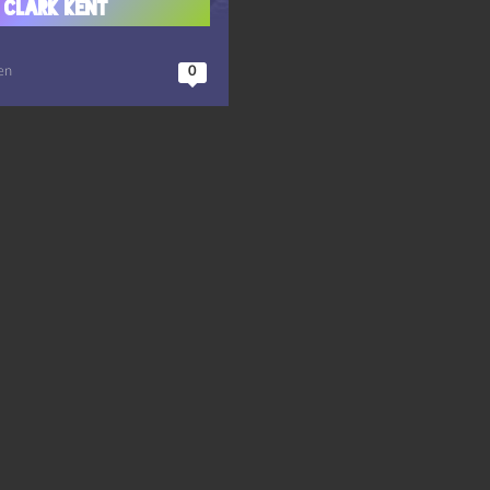
 Clark Kent
en
0