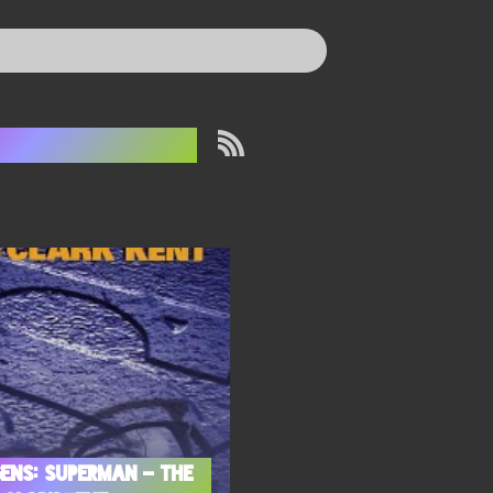
ortvivlelse
ens: Superman – The