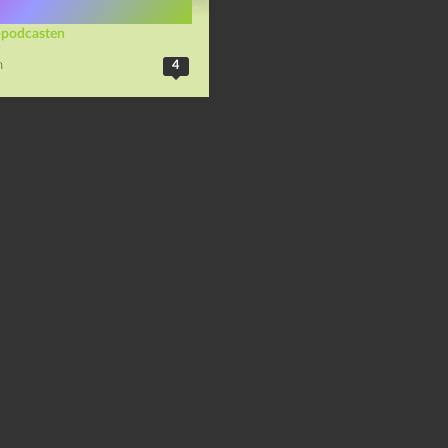
-podcasten
n
4