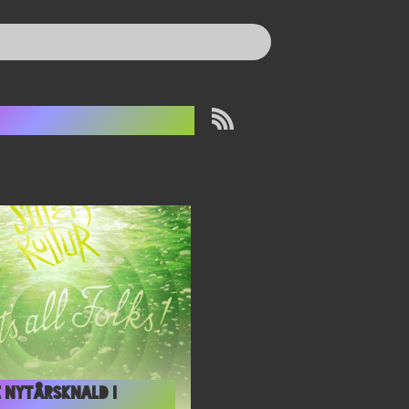
rankenweenie
e nytårsknald i