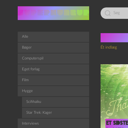
Led
efter:
Tag:
F
Alle
Ét indlæg
Bøger
Computerspil
Eget forlag
Film
Hygge
Scifihaiku
Star Trek: Kager
Et sidst
Interviews