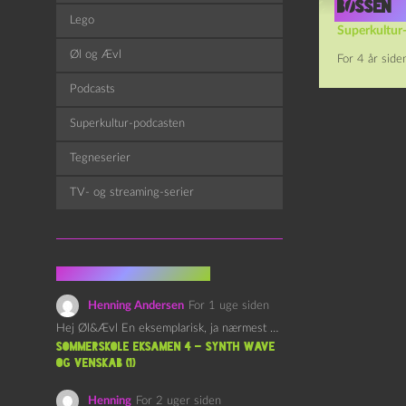
bøssen
Lego
Superkultur
Øl og Ævl
For 4 år side
Podcasts
Superkultur-podcasten
Tegneserier
TV- og streaming-serier
Fra kommentarsporet
Henning Andersen
For 1 uge siden
Hej Øl&Ævl En eksemplarisk, ja nærmest yndefuld, afslutning på SOMMERSKOLEN.…
Sommerskole Eksamen 4 – Synth Wave
og Venskab (1)
Henning
For 2 uger siden