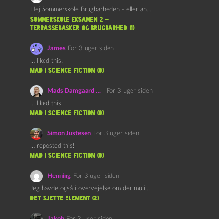
Hej Sommerskole Brugbarheden - eller anvendeligheden - af "Øl&Ævl" er…
Sommerskole Eksamen 2 –
Terrassebasker og Brugbarhed (1)
James
For 3 uger siden
… liked this!
mad i science fiction (0)
Mads Damgaard Mortensen (Å)
For 3 uger siden
… liked this!
mad i science fiction (0)
Simon Justesen
For 3 uger siden
… reposted this!
mad i science fiction (0)
Henning
For 3 uger siden
Jeg havde også i overvejelse om der muligvis kunne være…
det sjette element (2)
Jakob
For 3 uger siden