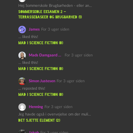
Hej Sommerskole Brugbarheden - eller anvendeligheden - af "Øl&Ævl" er…
Sommerskole Eksamen 2 –
Terrassebasker og Brugbarhed (1)
James
For 3 uger siden
… liked this!
mad i science fiction (0)
Mads Damgaard Mortensen (Å)
For 3 uger siden
… liked this!
mad i science fiction (0)
Simon Justesen
For 3 uger siden
… reposted this!
mad i science fiction (0)
Henning
For 3 uger siden
Jeg havde også i overvejelse om der muligvis kunne være…
det sjette element (2)
Jakob
For 3 uger siden