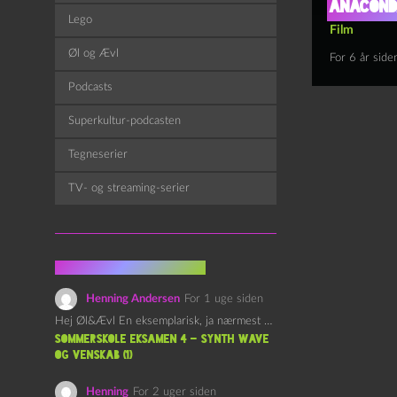
Anaconda
Lego
Film
Øl og Ævl
For 6 år side
Podcasts
Superkultur-podcasten
Tegneserier
TV- og streaming-serier
Fra kommentarsporet
Henning Andersen
For 1 uge siden
Hej Øl&Ævl En eksemplarisk, ja nærmest yndefuld, afslutning på SOMMERSKOLEN.…
Sommerskole Eksamen 4 – Synth Wave
og Venskab (1)
Henning
For 2 uger siden