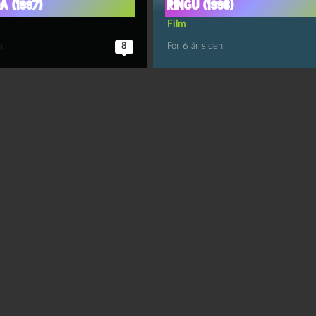
 (1997)
Ringu (1998)
Film
n
8
For 6 år siden