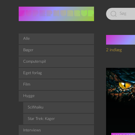
Led
efter:
Tag:
g
Alle
2 indlæg
Bøger
Computerspil
Eget forlag
Film
Hygge
Scifihaiku
Star Trek: Kager
Interviews