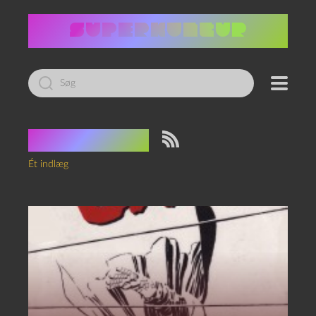
Led
efter:
Tag:
Goldie
Ét indlæg