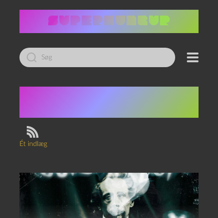
Led
efter:
Tag:
Haunting of Hill
House
Ét indlæg