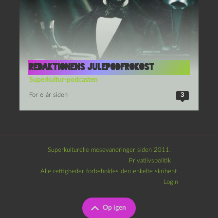
Redaktionens julepodfrokost
Superkultur-podcasten
For 6 år siden
3
Superkulturelle mosevandringer siden 2011.
Privatlivspolitik
Alle rettigheder forbeholdes den enkelte skribent.
Login
Op igen