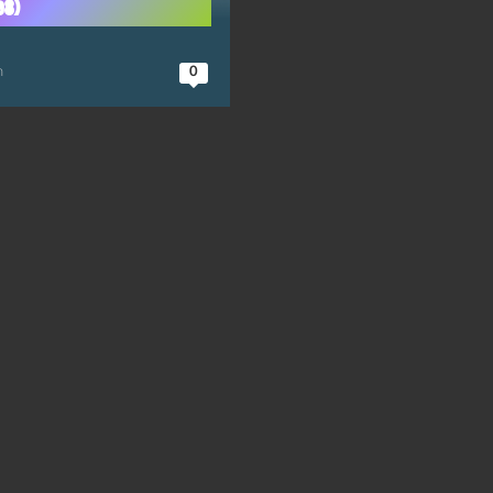
98)
n
0