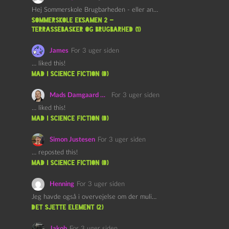
Hej Sommerskole Brugbarheden - eller anvendeligheden - af "Øl&Ævl" er…
Sommerskole Eksamen 2 –
Terrassebasker og Brugbarhed (1)
James
For 3 uger siden
… liked this!
mad i science fiction (0)
Mads Damgaard Mortensen (Å)
For 3 uger siden
… liked this!
mad i science fiction (0)
Simon Justesen
For 3 uger siden
… reposted this!
mad i science fiction (0)
Henning
For 3 uger siden
Jeg havde også i overvejelse om der muligvis kunne være…
det sjette element (2)
Jakob
For 3 uger siden