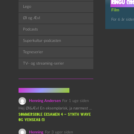
Ringu (19
Lego
Film
Øl og Ævl
For 6 år side
Podcasts
Superkultur-podcasten
Tegneserier
TV- og streaming-serier
Fra kommentarsporet
Henning Andersen
For 1 uge siden
Hej Øl&Ævl En eksemplarisk, ja nærmest yndefuld, afslutning på SOMMERSKOLEN.…
Sommerskole Eksamen 4 – Synth Wave
og Venskab (1)
Henning
For 3 uger siden