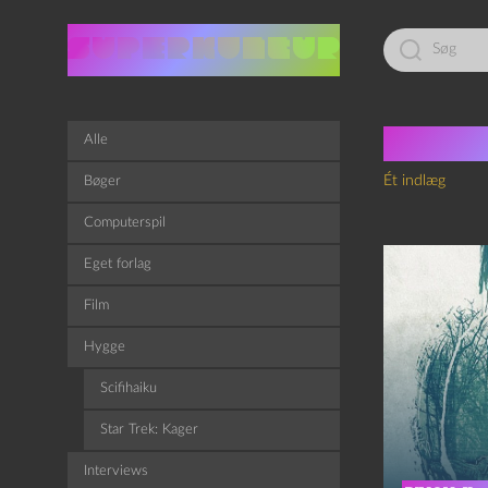
Led
efter:
Tag:
H
Alle
Ét indlæg
Bøger
Computerspil
Eget forlag
Film
Hygge
Scifihaiku
Star Trek: Kager
Interviews