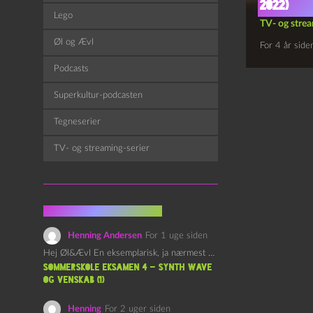
2022)
Lego
TV- og strea
Øl og Ævl
For 4 år side
Podcasts
Superkultur-podcasten
Tegneserier
TV- og streaming-serier
Fra kommentarsporet
Henning Andersen
For 1 uge siden
Hej Øl&Ævl En eksemplarisk, ja nærmest yndefuld, afslutning på SOMMERSKOLEN.…
Sommerskole Eksamen 4 – Synth Wave
og Venskab (1)
Henning
For 2 uger siden