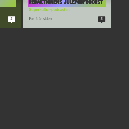
Redaktionens julepodfrokost
Superkultur-podcasten
2
For 6 år siden
3