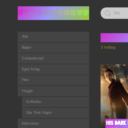
Led
efter:
Tag:
H
Alle
3 indlæg
Bøger
Computerspil
Eget forlag
Film
Hygge
Scifihaiku
Star Trek: Kager
His dark
Interviews