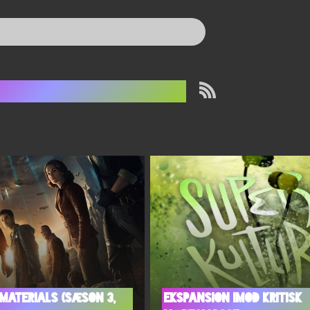
is Dark Materials
 materials (sæson 3,
Ekspansion imod kritisk