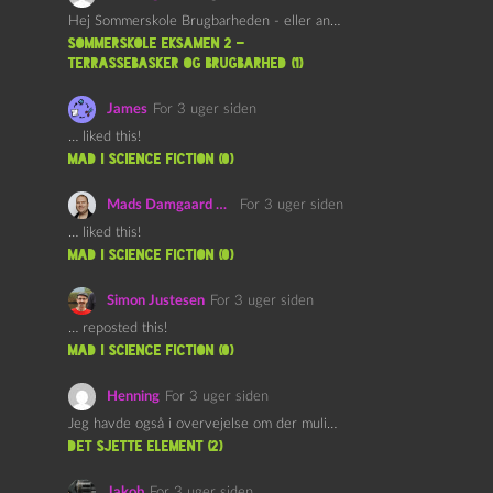
Hej Sommerskole Brugbarheden - eller anvendeligheden - af "Øl&Ævl" er…
Sommerskole Eksamen 2 –
Terrassebasker og Brugbarhed (1)
James
For 3 uger siden
… liked this!
mad i science fiction (0)
Mads Damgaard Mortensen (Å)
For 3 uger siden
… liked this!
mad i science fiction (0)
Simon Justesen
For 3 uger siden
… reposted this!
mad i science fiction (0)
Henning
For 3 uger siden
Jeg havde også i overvejelse om der muligvis kunne være…
det sjette element (2)
Jakob
For 3 uger siden