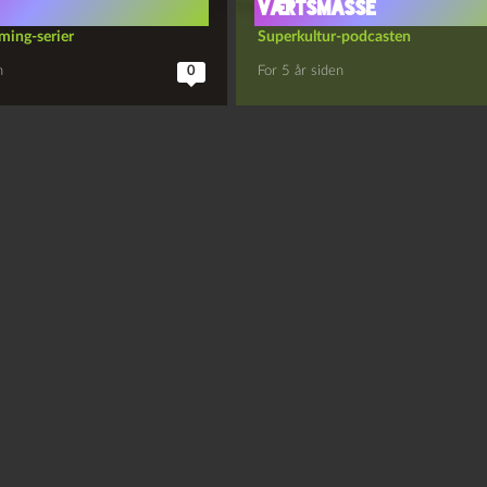
værtsmasse
ming-serier
Superkultur-podcasten
n
0
For 5 år siden