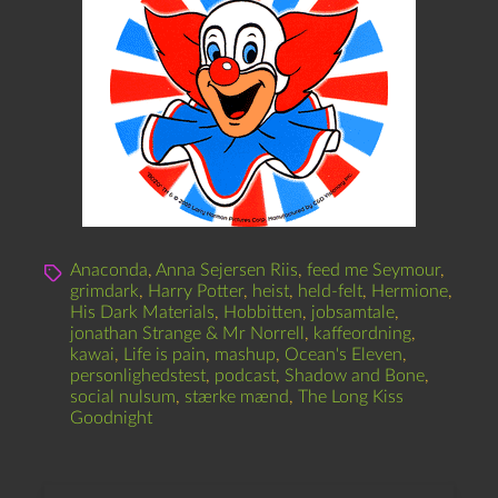
Anaconda
,
Anna Sejersen Riis
,
feed me Seymour
,
grimdark
,
Harry Potter
,
heist
,
held-felt
,
Hermione
,
His Dark Materials
,
Hobbitten
,
jobsamtale
,
jonathan Strange & Mr Norrell
,
kaffeordning
,
kawai
,
Life is pain
,
mashup
,
Ocean's Eleven
,
personlighedstest
,
podcast
,
Shadow and Bone
,
social nulsum
,
stærke mænd
,
The Long Kiss
Goodnight