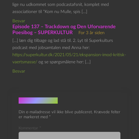
lige nu udkommet som podcastafsnit, komplet med
associationer til “Kom nu Mulle, spis […]
Besvar
Episode 137 – Trackdown og Den Uforvarende
Poesibog – SUPERKULTUR
For 3 år siden
[…] læn dig tilbage og lad stå til. 2. Lyt til Superkulturs
podcast med jobsamtalen med Anna her:
https://superkultur.dk/2021/05/21/ekspansion-imod-kritisk-
vaertsmasse/
og se spørgsmålene her: […]
Besvar
Skriv et svar
Din e-mailadresse vil ikke blive publiceret.
Krævede felter
er markeret med
*
Kommentar
*