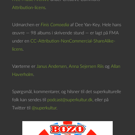
Attribution-licens
.
Udmarchen er
Finis Comoedia
af Dee Yan-Key. Hele hans
œuvre — 98 albums i skrivende stund — er lagt på FMA
under en
CC-Attribution-NonCommercial-ShareAlike-
licens
.
Værterne er
Janus Andersen
,
Anna Sejersen Riis
og
Allan
Haverholm
.
Spørgsmål, kommentarer, og hilsner til det superkulturelle
folk kan sendes til
podcast@superkultur.dk
, eller på
Twitter til
@superkultur
.