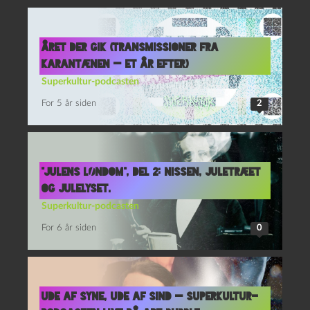
Året der gik (Transmissioner fra
karantænen — et år efter)
Superkultur-podcasten
For 5 år siden
2
“Julens Løndom”, del 2: Nissen, juletræet
og julelyset.
Superkultur-podcasten
For 6 år siden
0
Ude af syne, ude af sind — Superkultur-