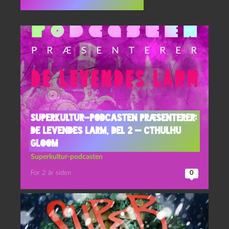
Flere indlæg i samme dur
Superkultur-podcasten præsenterer:
De levendes larm, del 2 — Cthulhu
Gloom
Superkultur-podcasten
For 2 år siden
0