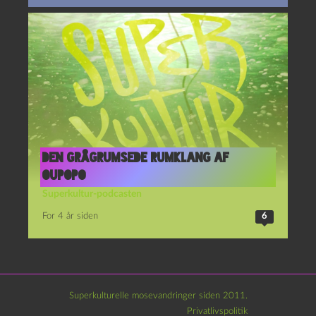
Den grågrumsede rumklang af
OuPoPo
Superkultur-podcasten
For 4 år siden
6
Superkulturelle mosevandringer siden 2011.
Privatlivspolitik