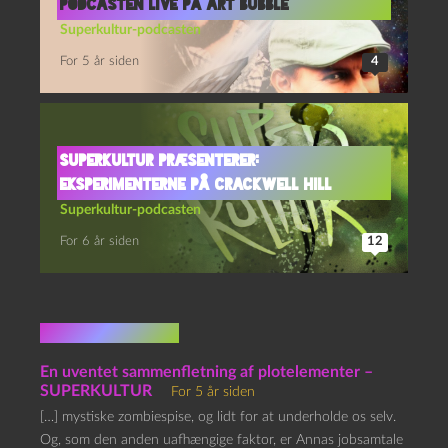
podcasten live på Art Bubble
Superkultur-podcasten
For 5 år siden
4
Superkultur præsenterer:
Eksperimenterne på Crackwell Hill
Superkultur-podcasten
For 6 år siden
12
2 kommentarer
En uventet sammenfletning af plotelementer –
SUPERKULTUR
For 5 år siden
[…] mystiske zombiespise, og lidt for at underholde os selv.
Og, som den anden uafhængige faktor, er Annas jobsamtale