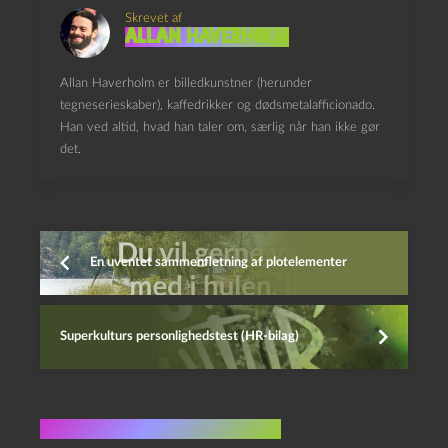
Skrevet af
Allan Haverholm
Allan Haverholm er billedkunstner (herunder
tegneserieskaber), kaffedrikker og dødsmetalafficionado.
Han ved altid, hvad han taler om, særlig når han ikke gør
det.
En uventet sammenfletning af plotelementer
Superkulturs personlighedstest (HR-bilag)
Flere indlæg i samme dur