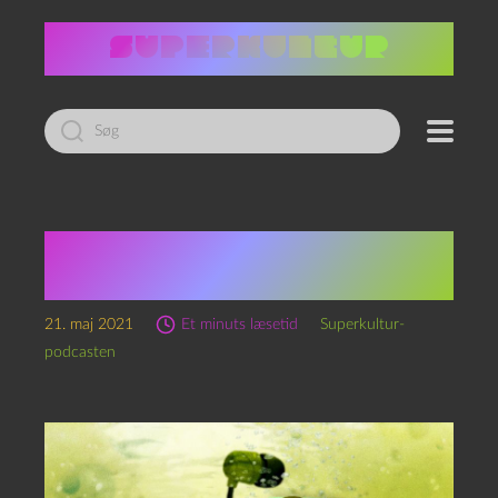
Led
efter:
Ekspansion imod kritisk
værtsmasse
21. maj 2021
Et minuts læsetid
Superkultur-
podcasten