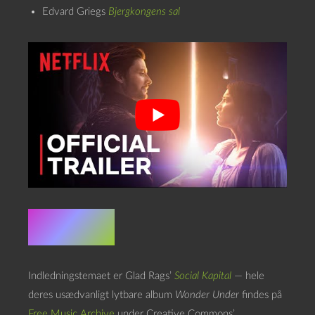
Edvard Griegs
Bjergkongens sal
Credits
Indledningstemaet er Glad Rags’
Social Kapital
— hele
deres usædvanligt lytbare album
Wonder Under
findes på
Free Music Archive
under Creative Commons’