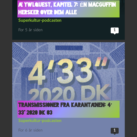
Æ YwlQuest, kapitel 7: Én Macguffin
hersker over dem alle
Superkultur-podcasten
For 5 år siden
1
Transmissioner fra karantænen: 4′
33” 2020 DK 03
Superkultur-podcasten
For 6 år siden
1