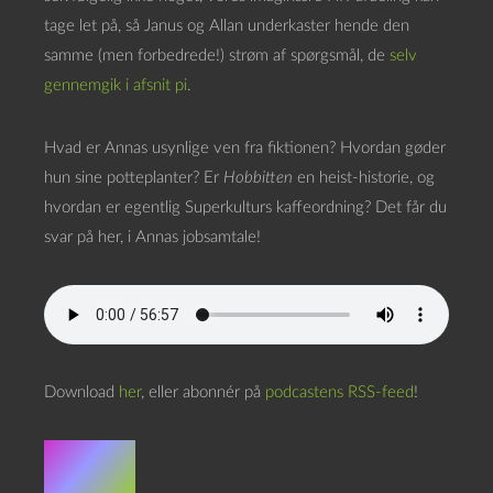
tage let på, så Janus og Allan underkaster hende den
samme (men forbedrede!) strøm af spørgsmål, de
selv
gennemgik i afsnit pi
.
Hvad er Annas usynlige ven fra fiktionen? Hvordan gøder
hun sine potteplanter? Er
Hobbitten
en heist-historie, og
hvordan er egentlig Superkulturs kaffeordning? Det får du
svar på her, i Annas jobsamtale!
Download
her
, eller abonnér på
podcastens RSS-feed
!
Bilag