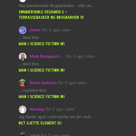
Hej Sommerskole Brugbarheden - eller anvendeligheden - af "Øl&Ævl" er…
Sommerskole Eksamen 2 –
Terrassebasker og Brugbarhed (1)
James
For 3 uger siden
… liked this!
mad i science fiction (0)
Mads Damgaard Mortensen (Å)
For 3 uger siden
… liked this!
mad i science fiction (0)
Simon Justesen
For 3 uger siden
… reposted this!
mad i science fiction (0)
Henning
For 3 uger siden
Jeg havde også i overvejelse om der muligvis kunne være…
det sjette element (2)
Jakob
For 3 uger siden