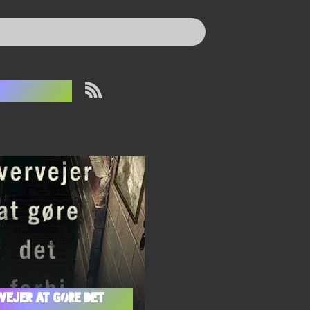
ain Reid
vejer at gøre det