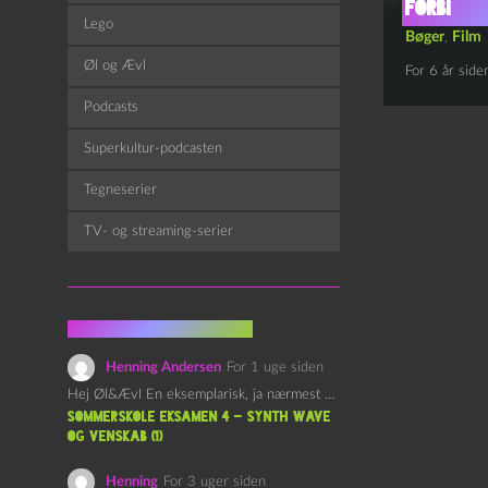
forbi
Lego
Bøger
,
Film
Øl og Ævl
For 6 år side
Podcasts
Superkultur-podcasten
Tegneserier
TV- og streaming-serier
Fra kommentarsporet
Henning Andersen
For 1 uge siden
Hej Øl&Ævl En eksemplarisk, ja nærmest yndefuld, afslutning på SOMMERSKOLEN.…
Sommerskole Eksamen 4 – Synth Wave
og Venskab (1)
Henning
For 3 uger siden