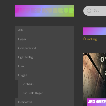
Led
efter:
Tag:
I
Alle
Ét indlæg
Bøger
Computerspil
Eget forlag
Film
Hygge
Scifihaiku
Star Trek: Kager
Jeg over
Interviews