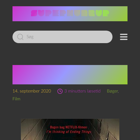
Led
efter:
Jeg overvejer at gøre
det forbi
14. september 2020
3 minutters læsetid
Bøger
,
Film