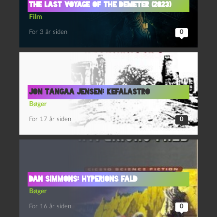
The last voyage of the Demeter (2023)
Film
For 3 år siden
0
Jon Tangaa Jensen: Kefalastro
Bøger
For 17 år siden
0
Dan Simmons: Hyperions fald
Bøger
For 16 år siden
0