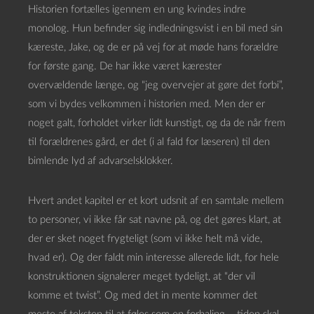
Historien fortælles igennem en ung kvindes indre
monolog. Hun befinder sig indledningsvist i en bil med sin
kæreste, Jake, og de er på vej for at møde hans forældre
for første gang. De har ikke været kærester
overvældende længe, og “jeg overvejer at gøre det forbi”,
som vi bydes velkommen i historien med. Men der er
noget galt, forholdet virker lidt kunstigt, og da de når frem
til forældrenes gård, er det (i al fald for læseren) til den
bimlende lyd af advarselsklokker.
Hvert andet kapitel er et kort udsnit af en samtale mellem
to personer, vi ikke får sat navne på, og det gøres klart, at
der er sket noget frygteligt (som vi ikke helt må vide,
hvad er). Og der faldt min interesse allerede lidt, for hele
konstruktionen signalerer meget tydeligt, at “der vil
komme et twist”. Og med det in mente kommer det