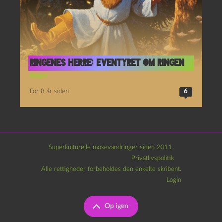
Ringenes Herre: Eventyret om Ringen
Bøger
For 8 år siden
6
Superkulturelle mosevandringer siden 2011.
Privatlivspolitik
Alle rettigheder forbeholdes den enkelte skribent.
Login
Op igen