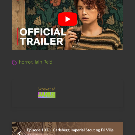
horror
,
Iain Reid
Skrevet af
Janus
Episode 107 – Carlsberg Imperial Stout og Fri Vilje