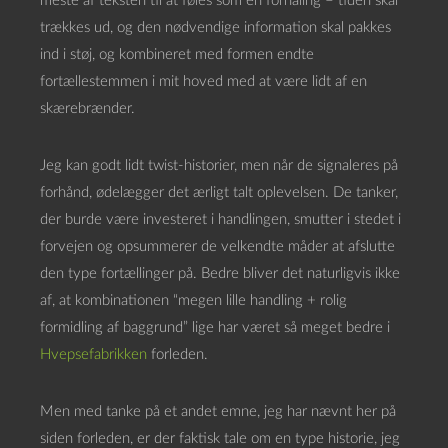
meste af teksten til at føles som en forhaling – tiden skal
trækkes ud, og den nødvendige information skal pakkes
ind i støj, og kombineret med formen endte
fortællestemmen i mit hoved med at være lidt af en
skærebrænder.
Jeg kan godt lidt twist-historier, men når de signaleres på
forhånd, ødelægger det ærligt talt oplevelsen. De tanker,
der burde være investeret i handlingen, smutter i stedet i
forvejen og opsummerer de velkendte måder at afslutte
den type fortællinger på. Bedre bliver det naturligvis ikke
af, at kombinationen “megen lille handling + rolig
formidling af baggrund” lige har været så meget bedre i
Hvepsefabrikken
forleden.
Men med tanke på et andet emne, jeg har nævnt her på
siden forleden, er der faktisk tale om en type historie, jeg