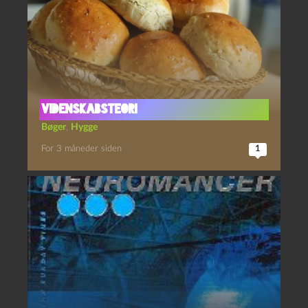
Videnskabsteori
Bøger
,
Hygge
For 3 måneder siden
1