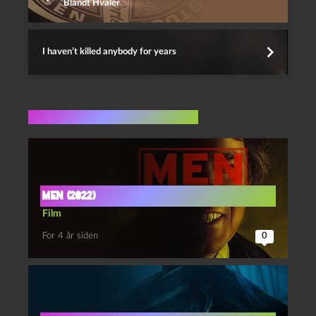
Blandt Hvaler
I haven’t killed anybody for years
Flere indlæg i samme dur
Men (2022)
Film
For 4 år siden
0