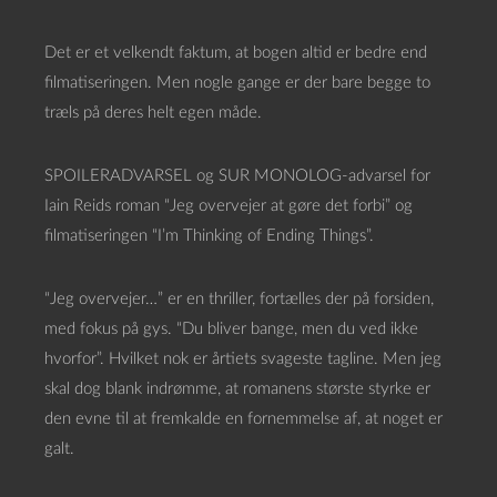
Det er et velkendt faktum, at bogen altid er bedre end
filmatiseringen. Men nogle gange er der bare begge to
træls på deres helt egen måde.
SPOILERADVARSEL og SUR MONOLOG-advarsel for
Iain Reids roman “Jeg overvejer at gøre det forbi” og
filmatiseringen “I’m Thinking of Ending Things”.
“Jeg overvejer…” er en thriller, fortælles der på forsiden,
med fokus på gys. “Du bliver bange, men du ved ikke
hvorfor”. Hvilket nok er årtiets svageste tagline. Men jeg
skal dog blank indrømme, at romanens største styrke er
den evne til at fremkalde en fornemmelse af, at noget er
galt.