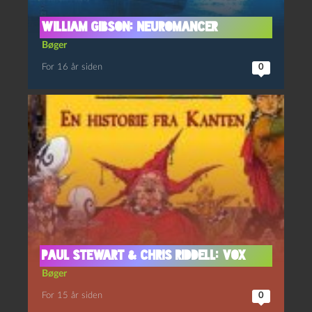
William Gibson: Neuromancer
Bøger
For 16 år siden
0
Paul Stewart & Chris Riddell: Vox
Bøger
For 15 år siden
0