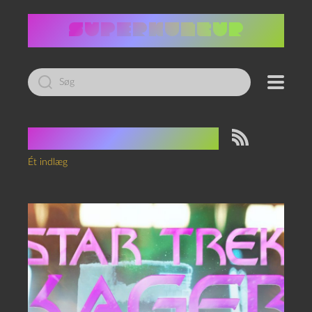
Led
efter:
Tag:
Jack Ransom
Ét indlæg