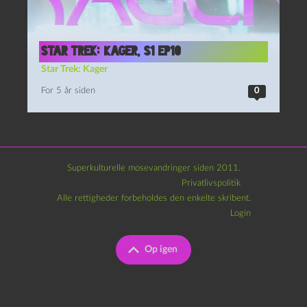
Star Trek: Kager, S1 Ep10
Star Trek: Kager
For 5 år siden
0
Superkulturelle mosevandringer siden 2011.
Privatlivspolitik
Alle rettigheder forbeholdes den enkelte skribent.
Login
Op igen