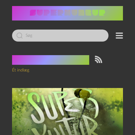
Led
efter:
Tag:
jobsamtale
Ét indlæg