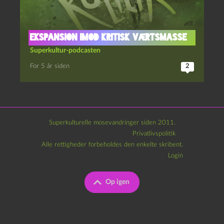
Ekspansion imod kritisk værtsmasse
Superkultur-podcasten
For 5 år siden
2
Superkulturelle mosevandringer siden 2011.
Privatlivspolitik
Alle rettigheder forbeholdes den enkelte skribent.
Login
Op igen