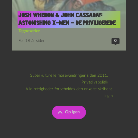
Josh Whedon & John Cassaday:
Astonishing X-men – De priviligerede
Tegneserier
For 18 år siden
0
Superkulturelle mosevandringer siden 2011.
Privatlivspolitik
Alle rettigheder forbeholdes den enkelte skribent.
Login
Op igen