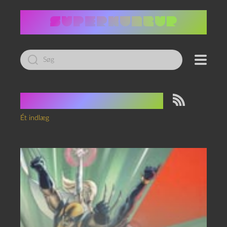
Led
efter:
Tag:
Josh Whedon
Ét indlæg