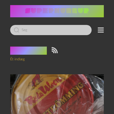
Led
efter:
Tag:
jysk
Ét indlæg