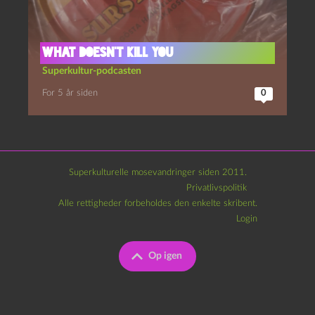
What doesn’t kill you
Superkultur-podcasten
For 5 år siden
0
Superkulturelle mosevandringer siden 2011.
Privatlivspolitik
Alle rettigheder forbeholdes den enkelte skribent.
Login
Op igen