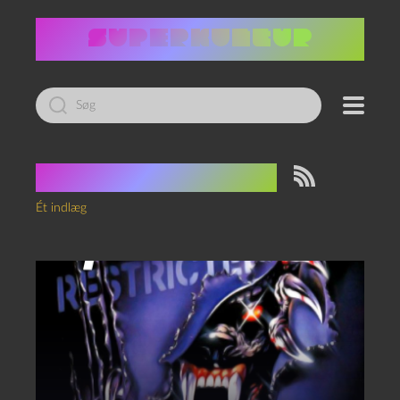
Led
efter:
Tag:
Kane Hodder
Ét indlæg