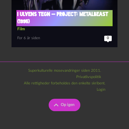
I ulvens tegn — Project: Metalbeast
(1995)
Film
For 6 år siden
0
Superkulturelle mosevandringer siden 2011.
Privatlivspolitik
Alle rettigheder forbeholdes den enkelte skribent.
Login
Op igen