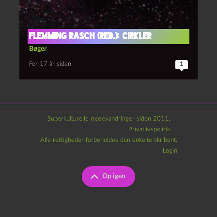
Flemming Rasch (red.): Cirkler
Bøger
For 17 år siden
1
Superkulturelle mosevandringer siden 2011.
Privatlivspolitik
Alle rettigheder forbeholdes den enkelte skribent.
Login
Op igen