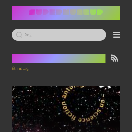
Led
efter:
Tag:
Kenneth Krabat
Ét indlæg