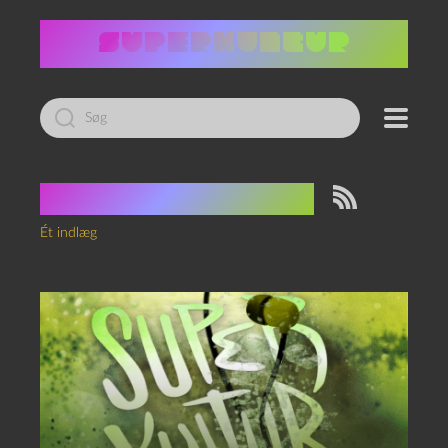
Led
efter:
Tag:
konfirmation
Ét indlæg