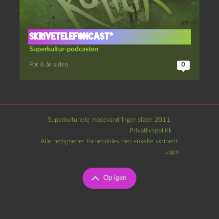
Skrivetelefoncast*
Superkultur-podcasten
For 6 år siden
0
Superkulturelle mosevandringer siden 2011.
Privatlivspolitik
Alle rettigheder forbeholdes den enkelte skribent.
Login
Op igen