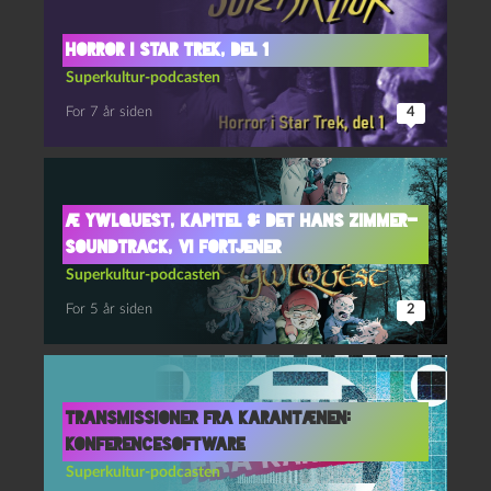
Horror i Star Trek, del 1
Superkultur-podcasten
For 7 år siden
4
Æ YwlQuest, kapitel 8: Det Hans Zimmer-
soundtrack, vi fortjener
Superkultur-podcasten
For 5 år siden
2
Transmissioner fra Karantænen:
Konferencesoftware
Superkultur-podcasten