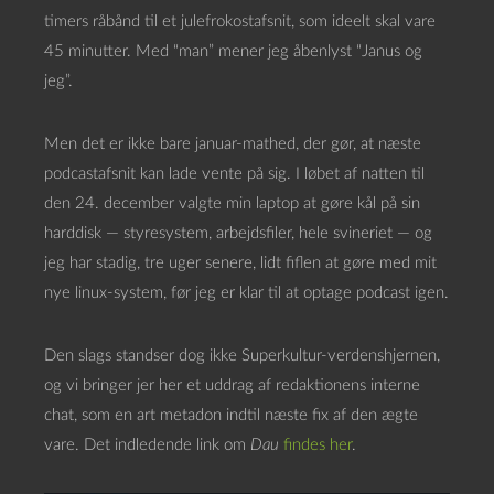
timers råbånd til et julefrokostafsnit, som ideelt skal vare
45 minutter. Med “man” mener jeg åbenlyst “Janus og
jeg”.
Men det er ikke bare januar-mathed, der gør, at næste
podcastafsnit kan lade vente på sig. I løbet af natten til
den 24. december valgte min laptop at gøre kål på sin
harddisk — styresystem, arbejdsfiler, hele svineriet — og
jeg har stadig, tre uger senere, lidt fiflen at gøre med mit
nye linux-system, før jeg er klar til at optage podcast igen.
Den slags standser dog ikke Superkultur-verdenshjernen,
og vi bringer jer her et uddrag af redaktionens interne
chat, som en art metadon indtil næste fix af den ægte
vare. Det indledende link om
Dau
findes her
.