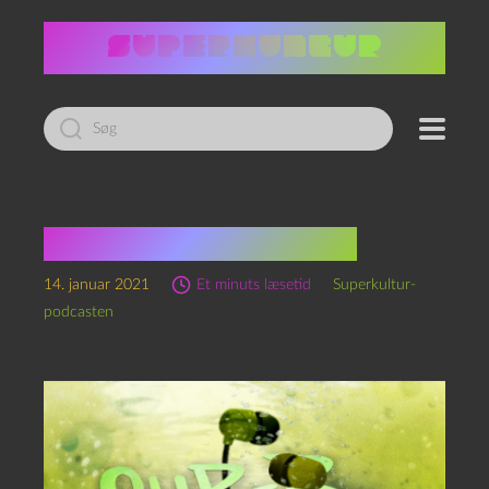
Led
efter:
Skrivetelefoncast*
14. januar 2021
Et minuts læsetid
Superkultur-
podcasten