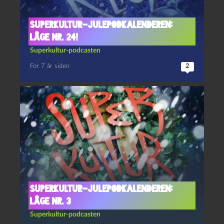
Superkultur-julepodkalenderen:
Låge nr. 24!
Superkultur-podcasten
For 7 år siden
2
Superkultur-julepodkalenderen:
Låge nr. 3
Superkultur-podcasten