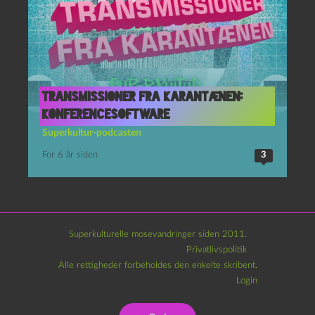
Transmissioner fra Karantænen:
Konferencesoftware
Superkultur-podcasten
For 6 år siden
3
Superkulturelle mosevandringer siden 2011.
Privatlivspolitik
Alle rettigheder forbeholdes den enkelte skribent.
Login