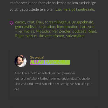
telefonister kunne formidle beskeder mellem almindelige
og skriveudrustede telefoner.
Læs mere på hørelse.info
.
cacao
,
chat
,
Dau
,
forsamlingshus
,
gruppeknald
,
gymnastiksal
,
kastration
,
konfirmation
,
Lars von
Trier
,
lydløs
,
Matador
,
Per Zeidler
,
podcast
,
Riget
,
Riget exodus
,
skrivetelefonen
,
sølvbryllup
Skrevet af
Allan Haverholm
Allan Haverholm er billedkunstner (herunder
tegneserieskaber), kaffedrikker og dødsmetalafficionado.
Han ved altid, hvad han taler om, særlig når han ikke gør
det.