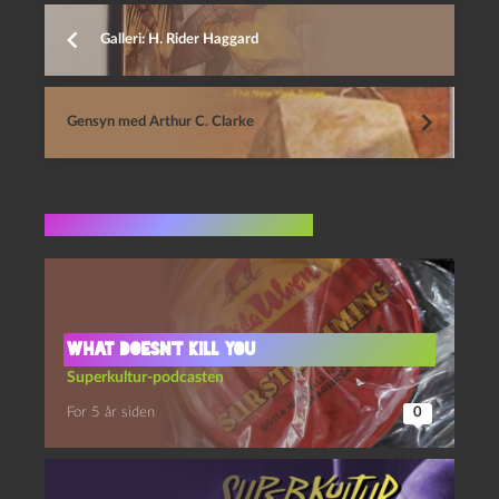
Galleri: H. Rider Haggard
Gensyn med Arthur C. Clarke
Flere indlæg i samme dur
What doesn’t kill you
Superkultur-podcasten
For 5 år siden
0