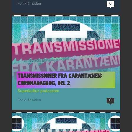
For 7 år siden
0
Transmissioner fra Karantænen:
Coronadagbog, del 2
Superkultur-podcasten
For 6 år siden
0