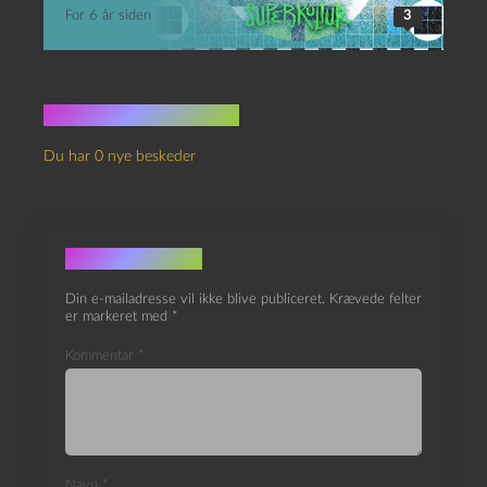
For 6 år siden
3
Ingen kommentarer
Du har 0 nye beskeder
Skriv et svar
Din e-mailadresse vil ikke blive publiceret.
Krævede felter
er markeret med
*
Kommentar
*
Navn
*