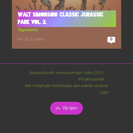
Walt Simonson: Classic Jurassic
Park vol. 2.
Tegneserier
For 15 år siden
0
Superkulturelle mosevandringer siden 2011.
Privatlivspolitik
Alle rettigheder forbeholdes den enkelte skribent.
Login
Op igen