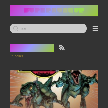
Led
efter:
Tag:
Lawala
Ét indlæg