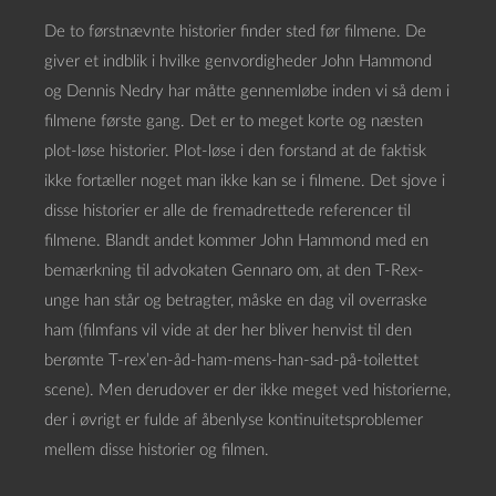
De to førstnævnte historier finder sted før filmene. De
giver et indblik i hvilke genvordigheder John Hammond
og Dennis Nedry har måtte gennemløbe inden vi så dem i
filmene første gang. Det er to meget korte og næsten
plot-løse historier. Plot-løse i den forstand at de faktisk
ikke fortæller noget man ikke kan se i filmene. Det sjove i
disse historier er alle de fremadrettede referencer til
filmene. Blandt andet kommer John Hammond med en
bemærkning til advokaten Gennaro om, at den T-Rex-
unge han står og betragter, måske en dag vil overraske
ham (filmfans vil vide at der her bliver henvist til den
berømte T-rex’en-åd-ham-mens-han-sad-på-toilettet
scene). Men derudover er der ikke meget ved historierne,
der i øvrigt er fulde af åbenlyse kontinuitetsproblemer
mellem disse historier og filmen.