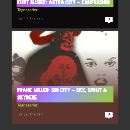
Kurt Busiek: Astro City – Confession
Tegneserier
For 17 år siden
0
Frank Miller: Sin City – Sex, Sprut &
Skydere
Tegneserier
For 16 år siden
0