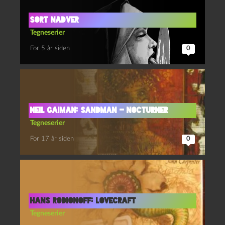
Sort nadver
Tegneserier
For 5 år siden
0
Neil Gaiman: Sandman – Nocturner
Tegneserier
For 17 år siden
0
Hans Rodionoff: Lovecraft
Tegneserier