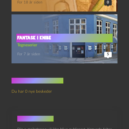
For 18 år siden
0
Fantask i Knibe
Tegneserier
For 7 år siden
5
Ingen kommentarer
Du har 0 nye beskeder
Skriv et svar