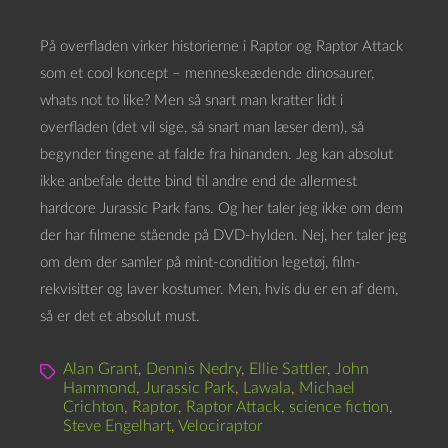
På overfladen virker historierne i Raptor og Raptor Attack
som et cool koncept – menneskeædende dinosaurer,
whats not to like? Men så snart man kratter lidt i
overfladen (det vil sige, så snart man læser dem), så
begynder tingene at falde fra hinanden. Jeg kan absolut
ikke anbefale dette bind til andre end de allermest
hardcore Jurassic Park fans. Og her taler jeg ikke om dem
der har filmene stående på DVD-hylden. Nej, her taler jeg
om dem der samler på mint-condition legetøj, film-
rekvisitter og laver kostumer. Men, hvis du er en af dem,
så er det et absolut must.
Alan Grant
,
Dennis Nedry
,
Ellie Sattler
,
John
Hammond
,
Jurassic Park
,
Lawala
,
Michael
Crichton
,
Raptor
,
Raptor Attack
,
science fiction
,
Steve Engelhart
,
Velociraptor