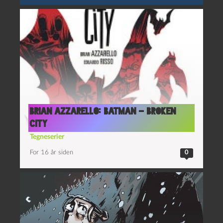
Brian Azzarello: Batman – Broken
City
Tegneserier
For 16 år siden
0