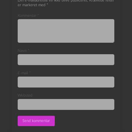
Din e-mailadresse vil ikke blive publiceret.
Krævede felter
er markeret med
*
Kommentar
*
Navn
*
E-mail
*
Websted