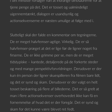
I det mindste forsøger han at indfange dinosaurerne for at
tjene penge på det. Det er tosset og ualmindeligt
uigennemtænkt, dialogen er usandsynlig og
actionsekvenserne er næsten umulige at følge med i.
Slutteligt skal der falde en kommentar om tegningerne.
De er meget halvfemser-agtige. Virkelig. De er så
halvfemser-præget at det er lige før de ligner noget fra
firserne. De er ikke grimme per se, men de er meget
tidstypiske – kantede, detaljerede på de forkerte steder
og med mange perspektivforvridninger. Derudover er der
kun én person der ligner skuespilleren fra filmen bare lidt,
og det er synd og skam. Derudover er der valgt en helt
tosset beskæring på flere af billederne. Det er så grelt at
man i flere actionsekvenser overhovedet ikke kan få en
fornemmelse af hvad det er der foregår. Det er synd og
skam for det kunne være blevet ret fedt.