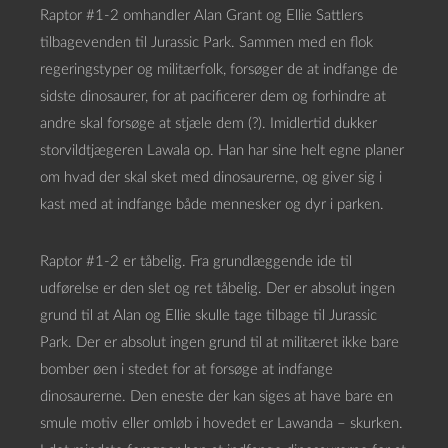
Raptor #1-2 omhandler Alan Grant og Ellie Sattlers
tilbagevenden til Jurassic Park. Sammen med en flok
regeringstyper og militærfolk, forsøger de at indfange de
sidste dinosaurer, for at pacificerer dem og forhindre at
andre skal forsøge at stjæle dem (?). Imidlertid dukker
storvildtjægeren Lawala op. Han har sine helt egne planer
om hvad der skal sket med dinosaurerne, og giver sig i
kast med at indfange både mennesker og dyr i parken.
Raptor #1-2 er tåbelig. Fra grundlæggende ide til
udførelse er den slet og ret tåbelig. Der er absolut ingen
grund til at Alan og Ellie skulle tage tilbage til Jurassic
Park. Der er absolut ingen grund til at militæret ikke bare
bomber øen i stedet for at forsøge at indfange
dinosaurerne. Den eneste der kan siges at have bare en
smule motiv eller omløb i hovedet er Lawanda – skurken.