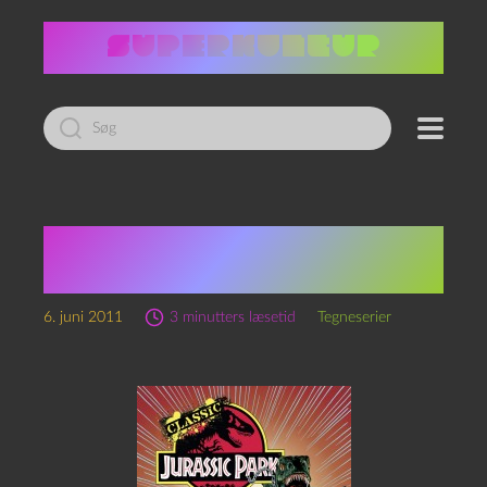
Led
efter:
Walt Simonson: Classic
Jurassic Park vol. 2.
6. juni 2011
3 minutters læsetid
Tegneserier