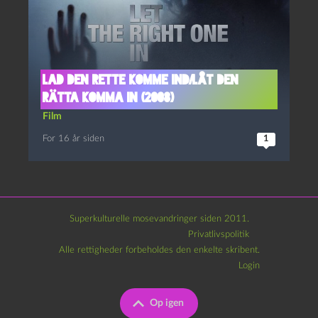
Lad den rette komme ind/Låt den
rätta komma in (2008)
Film
For 16 år siden
1
Superkulturelle mosevandringer siden 2011.
Privatlivspolitik
Alle rettigheder forbeholdes den enkelte skribent.
Login
Op igen