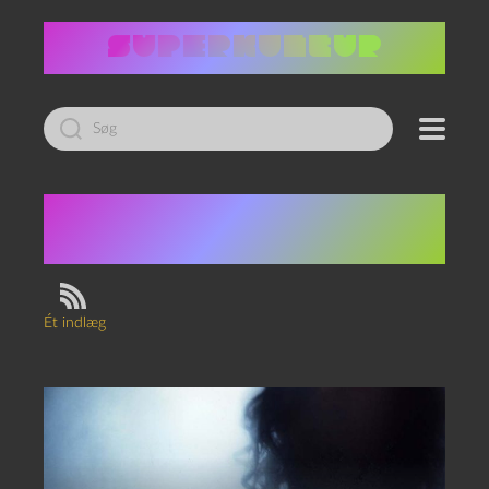
Led
efter:
Tag:
Let the Right One
In
Ét indlæg