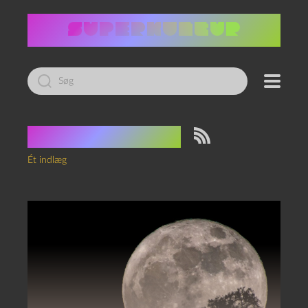
Led
efter:
Tag:
månesyge
Ét indlæg