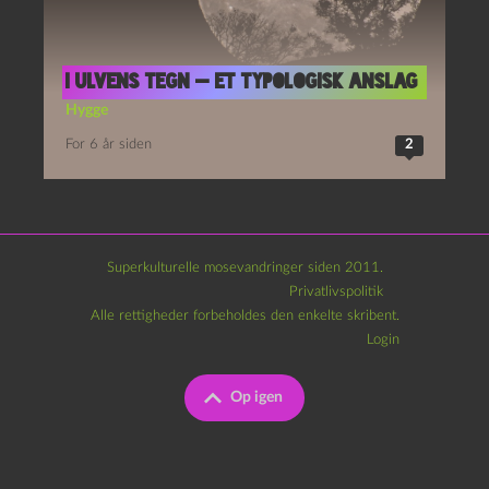
I ulvens tegn — et typologisk anslag
Hygge
For 6 år siden
2
Superkulturelle mosevandringer siden 2011.
Privatlivspolitik
Alle rettigheder forbeholdes den enkelte skribent.
Login
Op igen