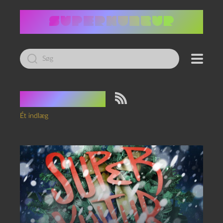
Led
efter:
Tag:
Merlin
Ét indlæg