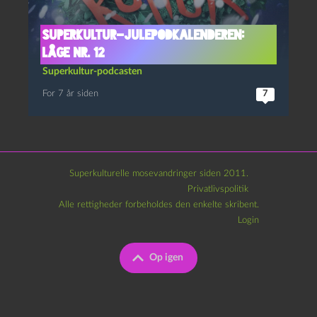
Superkultur-julepodkalenderen:
Låge nr. 12
Superkultur-podcasten
For 7 år siden
7
Superkulturelle mosevandringer siden 2011.
Privatlivspolitik
Alle rettigheder forbeholdes den enkelte skribent.
Login
Op igen