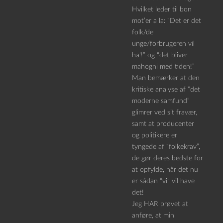
Hvilket leder til bon
mot’er a la: “Det er det
folk/de
unge/forbrugeren vil
ha’!” og “det bliver
mahogni med tiden!”
Man bemærker at den
kritiske analyse af “det
moderne samfund”
glimrer ved sit fravær,
samt at producenter
og politikere er
tyngede af “folkekrav”,
de gør deres bedste for
at opfylde, når det nu
er sådan “vi” vil have
det!
Jeg HAR prøvet at
anføre, at min