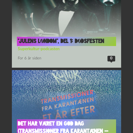
“Julens løndom”, del 1: Dødsfesten
Superkultur-podcasten
For 6 år siden
0
Det har været en god dag
(Transmissioner fra karantænen —