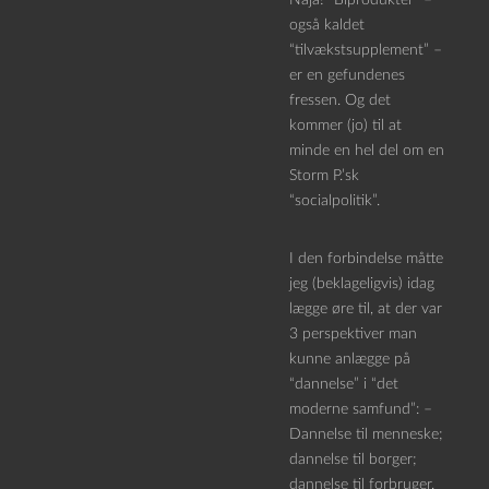
også kaldet
“tilvækstsupplement” –
er en gefundenes
fressen. Og det
kommer (jo) til at
minde en hel del om en
Storm P.’sk
“socialpolitik”.
I den forbindelse måtte
jeg (beklageligvis) idag
lægge øre til, at der var
3 perspektiver man
kunne anlægge på
“dannelse” i “det
moderne samfund”: –
Dannelse til menneske;
dannelse til borger;
dannelse til forbruger.