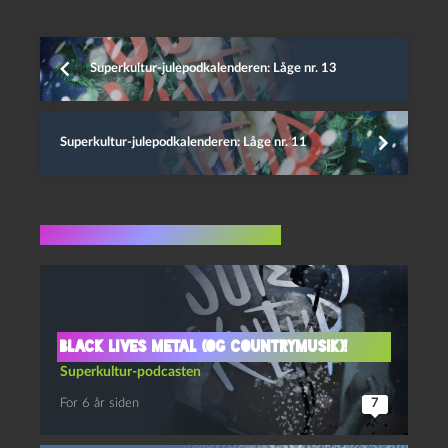
Superkultur-julepodkalenderen: Låge nr. 13
Superkultur-julepodkalenderen: Låge nr. 11
Flere indlæg i samme dur
Black Lives Metal (og Countrymusik)!
Superkultur-podcasten
For 6 år siden
7