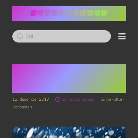
Led
efter:
Superkultur-
julepodkalenderen: Låge
nr. 12
12. december 2019
Et minuts læsetid
Superkultur-
podcasten