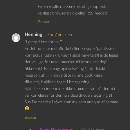
Fejlen skulle nu være rettet, genopfrisk
venligst browseren og/eller RSS-feedet!
Besvar
Henning
For 7 år siden
“Lyserød konsistens”?
Er det nu en e metafloskel eller en super’patafysisk
konfektualitets-akrolyse? I sidstnævnte tilfælde ligger
det vel lige for med “smertefuld kronjuvelering”,
“ikke-euklidsk smagsoplevelse” og “autodidakt
reservehjul” … – det sidste kunne godt være
tilfældet, højtiden taget i betragtning –
Statistikken indeholder ikke dumme svin. Så der må
vel korreleres for denne sideordnede slægtning til
Sus Domestica i såvel statistik som analyse af samme
Besvar
Allan Haverholm