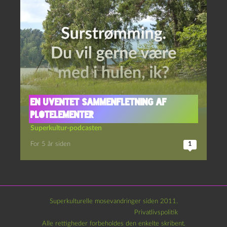
En uventet sammenfletning af
plotelementer
Superkultur-podcasten
For 5 år siden
1
Superkulturelle mosevandringer siden 2011.
Privatlivspolitik
Alle rettigheder forbeholdes den enkelte skribent.