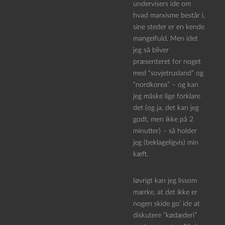
undervisers ide om
hvad marxisme består i,
sine steder er en kende
mangelfuld. Men idet
jeg så bliver
præsenteret for noget
med “sovjetrusland” og
“nordkorea” – og kan
jeg måske lige forklare
det (og ja, det kan jeg
godt, men ikke på 2
minutter) – så holder
jeg (beklageligvis) min
kæft.
Iøvrigt kan jeg lissom
mærke, at det ikke er
nogen skide go’ ide at
diskutere “kødæderi”