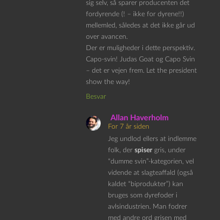
sig selv, så sparer producenten det
fordyrende (! – ikke for dyrene!!)
mellemled, således at det ikke går ud
over avancen.
Der er muligheder i dette perspektiv.
Capo-svin! Judas Goat og Capo Svin
– det er vejen frem. Let the president
show the way!
Besvar
Allan Haverholm
For 7 år siden
Jeg undlod ellers at indlemme
folk, der
spiser
gris, under
“dumme svin”-kategorien, vel
vidende at slagteaffald (også
kaldet “biprodukter”) kan
bruges som dyrefoder i
avlsindustrien. Man fodrer
med andre ord grisen med