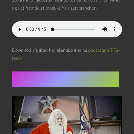
spontant et julebords-mashup der stensikkert vil udmønte
sig i et fremtidigt produkt fra slagtebranchen.
Download afsnittet
her
eller abonnér på
podcastens RSS-
feed
!
Dagens kalendergave