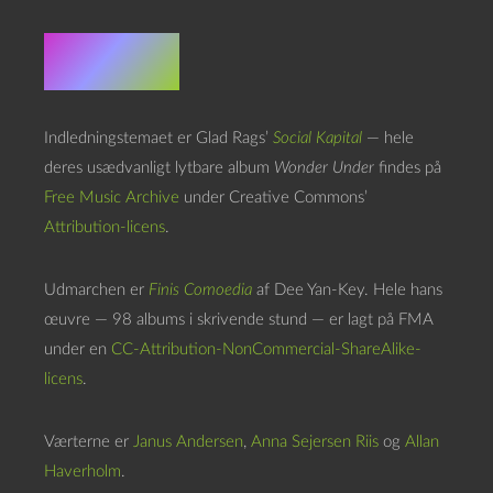
Credits
Indledningstemaet er Glad Rags’
Social Kapital
— hele
deres usædvanligt lytbare album
Wonder Under
findes på
Free Music Archive
under Creative Commons’
Attribution-licens
.
Udmarchen er
Finis Comoedia
af Dee Yan-Key. Hele hans
œuvre — 98 albums i skrivende stund — er lagt på FMA
under en
CC-Attribution-NonCommercial-ShareAlike-
licens
.
Værterne er
Janus Andersen
,
Anna Sejersen Riis
og
Allan
Haverholm
.