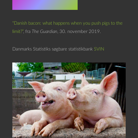
De løse links
“Danish bacon: what happens when you push pigs to the
limit?”
, fra
The Guardian
, 30. november 2019.
Danmarks Statistiks søgbare statistikbank
SVIN