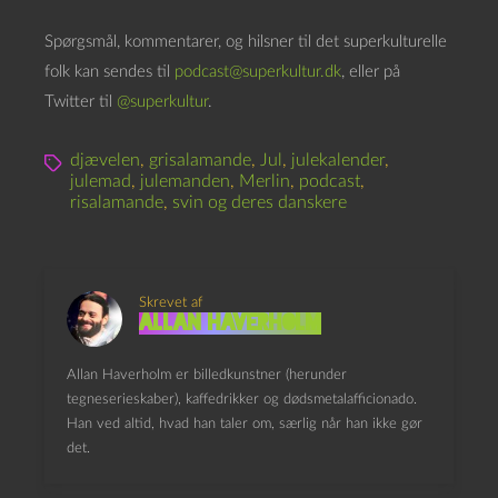
Spørgsmål, kommentarer, og hilsner til det superkulturelle
folk kan sendes til
podcast@superkultur.dk
, eller på
Twitter til
@superkultur
.
djævelen
,
grisalamande
,
Jul
,
julekalender
,
julemad
,
julemanden
,
Merlin
,
podcast
,
risalamande
,
svin og deres danskere
Skrevet af
Allan Haverholm
Allan Haverholm er billedkunstner (herunder
tegneserieskaber), kaffedrikker og dødsmetalafficionado.
Han ved altid, hvad han taler om, særlig når han ikke gør
det.