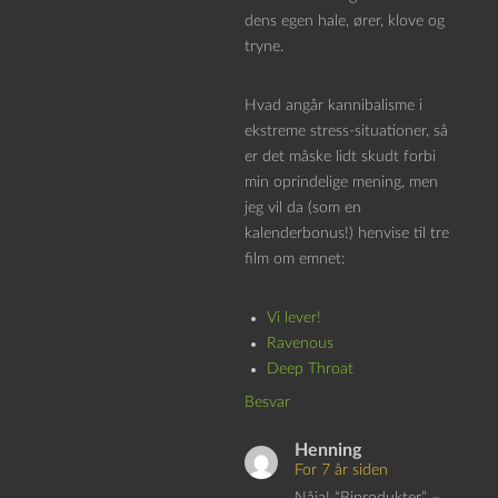
dens egen hale, ører, klove og
tryne.
Hvad angår kannibalisme i
ekstreme stress-situationer, så
er det måske lidt skudt forbi
min oprindelige mening, men
jeg vil da (som en
kalenderbonus!) henvise til tre
film om emnet:
Vi lever!
Ravenous
Deep Throat
Besvar
Henning
For 7 år siden
Nåja! “Biprodukter” –