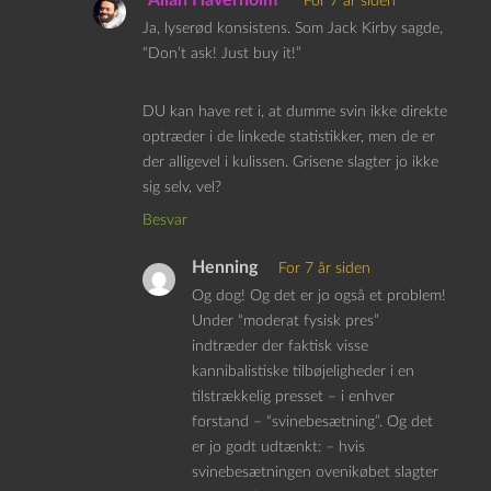
For 7 år siden
Ja, lyserød konsistens. Som Jack Kirby sagde,
“Don’t ask! Just buy it!”
DU kan have ret i, at dumme svin ikke direkte
optræder i de linkede statistikker, men de er
der alligevel i kulissen. Grisene slagter jo ikke
sig selv, vel?
Besvar
Henning
For 7 år siden
Og dog! Og det er jo også et problem!
Under “moderat fysisk pres”
indtræder der faktisk visse
kannibalistiske tilbøjeligheder i en
tilstrækkelig presset – i enhver
forstand – “svinebesætning”. Og det
er jo godt udtænkt: – hvis
svinebesætningen ovenikøbet slagter