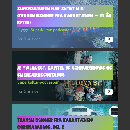
Superkulturen har snydt mig!
(Transmissioner fra karantænen — et år
efter)
Hygge
,
Superkultur-podcasten
For 5 år siden
0
Æ YwlQuest, kapitel 15: Schnurrbrows og
smedejernscortados
Superkultur-podcasten
For 5 år siden
0
Transmissioner fra Karantænen:
Coronadagbog, del 2