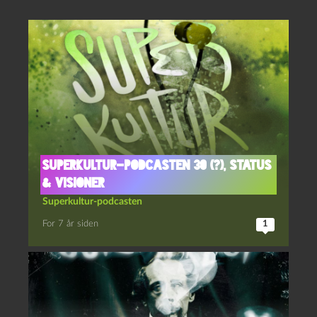
Superkultur-podcasten 30 (?), status
& visioner
Superkultur-podcasten
For 7 år siden
1