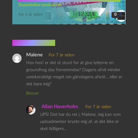
Superkultur-podcasten
For 6 år siden
0
7 kommentarer
Malene
For 7 år siden
Hov hov! er det et stunt for at give lytterne en
groundhog day fornemnelse? Dagens afnit minder
umiskendeligt meget om gårsdagens afsnit… eller er
det bare mig?
Besvar
Allan Haverholm
For 7 år siden
UPS! Det har du ret i, Malene. Jeg kan som
uploadmeister bryste mig af, at det ikke er
sket tidligere…