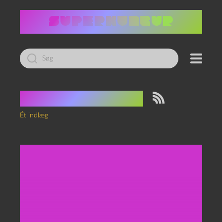
Led
efter:
Tag:
microscale
Ét indlæg