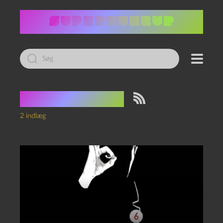
Led
efter:
Tag:
mysterie
2 indlæg