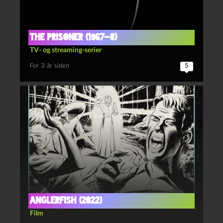
The prisoner (1967-8)
TV- og streaming-serier
For 3 år siden
5
Anglerfish (2022)
Film