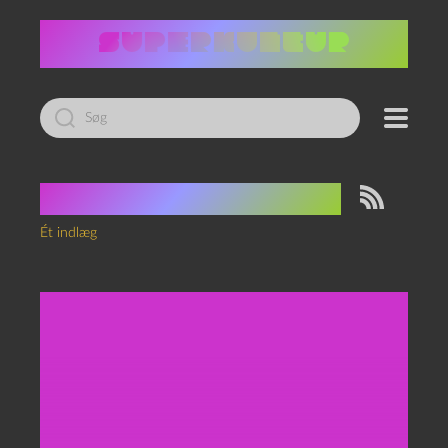
Led
efter:
Tag:
Nacho Vigaldo
Ét indlæg