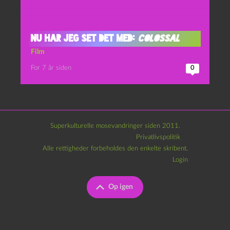
Nu har jeg set det med:
Colossal
Film
For 7 år siden
0
Superkulturelle mosevandringer siden 2011.
Privatlivspolitik
Alle rettigheder forbeholdes den enkelte skribent.
Login
Op igen