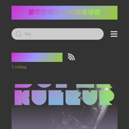
Led
efter:
Tag:
NMAAR
5 indlæg