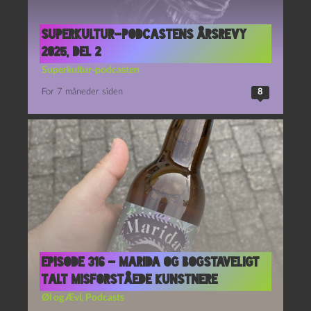
Superkultur-podcastens årsrevy
2025, del 2
Superkultur-podcasten
For 7 måneder siden
8
Episode 316 – Marida og Bogstaveligt
Talt Misforståede Kunstnere
Øl og Ævl
,
Podcasts