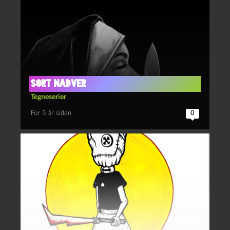
Sort nadver
Tegneserier
For 5 år siden
0