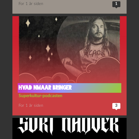
For 1 år siden
1
Hvad NMAAR bringer
Superkultur-podcasten
For 1 år siden
3